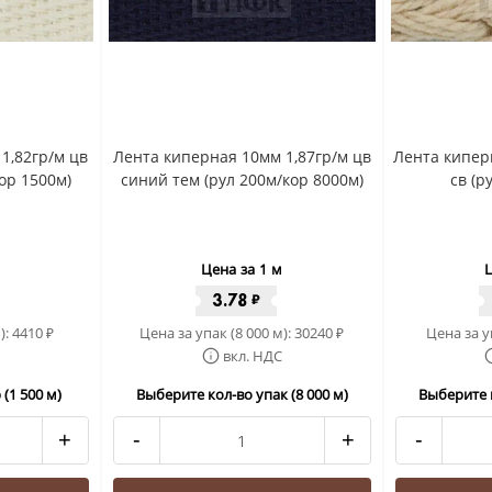
1,82гр/м цв
Лента киперная 10мм 1,87гр/м цв
Лента кипер
ор 1500м)
синий тем (рул 200м/кор 8000м)
св (р
Цена за 1 м
Ц
3.78
₽
):
4410
Цена за упак (8 000 м):
30240
Цена за у
₽
₽
вкл. НДС
(1 500 м)
Выберите кол-во упак (8 000 м)
Выберите к
+
-
+
-