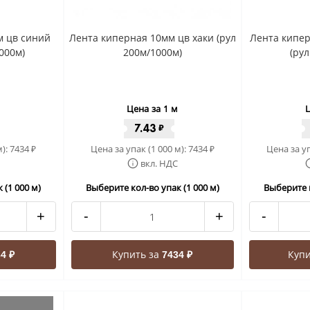
м цв синий
Лента киперная 10мм цв хаки (рул
Лента кипе
000м)
200м/1000м)
(ру
Цена за 1 м
Ц
7.43
₽
м):
7434
Цена за упак (1 000 м):
7434
Цена за уп
₽
₽
вкл. НДС
 (1 000 м)
Выберите кол-во упак (1 000 м)
Выберите к
+
-
+
-
Купить за
Купи
4 ₽
7434 ₽