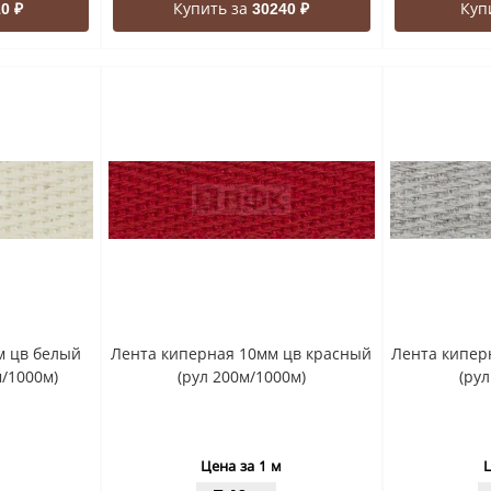
Купить за
Куп
0 ₽
30240 ₽
м цв белый
Лента киперная 10мм цв красный
Лента кипер
м/1000м)
(рул 200м/1000м)
(ру
Цена за 1 м
Ц