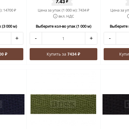
7.43
₽
):
14700
Цена за упак (1 000 м):
7434
Цена за уп
₽
₽
вкл. НДС
 (3 000 м)
Выберите кол-во упак (1 000 м)
Выберите к
+
-
+
-
Купить за
Купи
00 ₽
7434 ₽