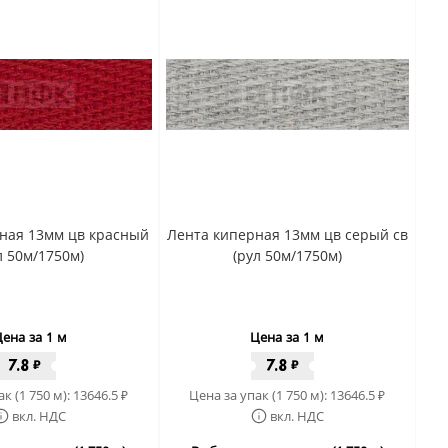
ная 13мм цв красный
Лента киперная 13мм цв серый св
л 50м/1750м)
(рул 50м/1750м)
ена за 1 м
Цена за 1 м
7.8
7.8
₽
₽
к (1 750 м):
13646.5
Цена за упак (1 750 м):
13646.5
₽
₽
вкл. НДС
вкл. НДС