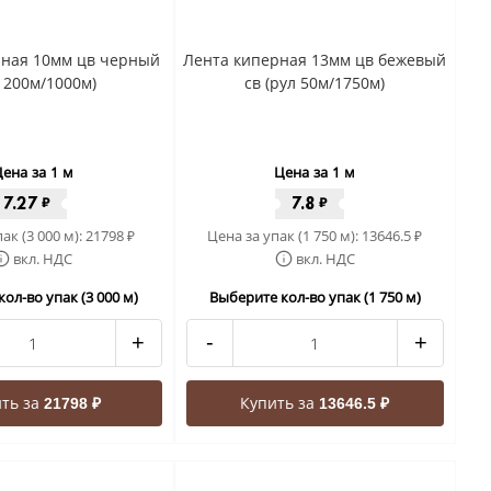
рная 10мм цв черный
Лента киперная 13мм цв бежевый
л 200м/1000м)
св (рул 50м/1750м)
ена за 1 м
Цена за 1 м
7.27
7.8
₽
₽
ак (3 000 м):
21798
Цена за упак (1 750 м):
13646.5
₽
₽
вкл. НДС
вкл. НДС
ол-во упак (3 000 м)
Выберите кол-во упак (1 750 м)
+
-
+
ть за
Купить за
21798 ₽
13646.5 ₽