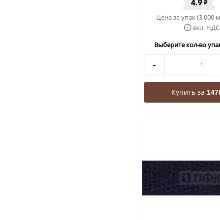
4.9
₽
Цена за упак (3 000 м
вкл. НДС
Выберите кол-во упак
-
Купить за
147