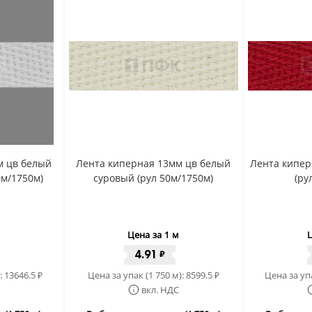
м цв белый
Лента киперная 13мм цв белый
Лента кипер
0м/1750м)
суровый (рул 50м/1750м)
(ру
Цена за 1 м
Ц
4.91
₽
:
13646.5
Цена за упак (1 750 м):
8599.5
Цена за упа
₽
₽
вкл. НДС