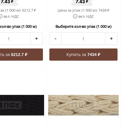
7.43
7.43
₽
₽
ак (1 000 м):
6212.7
Цена за упак (1 000 м):
7434
₽
₽
вкл. НДС
вкл. НДС
ол-во упак (1 000 м)
Выберите кол-во упак (1 000 м)
+
-
+
ть за
Купить за
6212.7 ₽
7434 ₽