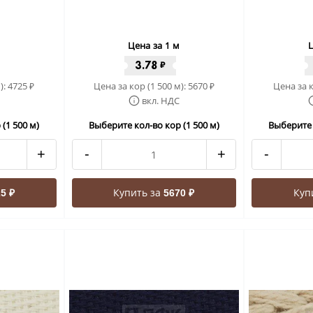
Цена за 1 м
Ц
3.78
₽
):
4725
Цена за кор (1 500 м):
5670
Цена за к
₽
₽
вкл. НДС
(1 500 м)
Выберите кол-во кор (1 500 м)
Выберите 
+
-
+
-
Купить за
Куп
5 ₽
5670 ₽