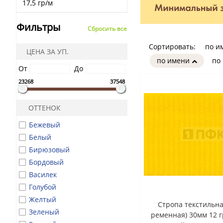
17,5 гр/м
Фильтры
Сбросить все
Сортировать:
по и
ЦЕНА ЗА УП.
по имени
по
От
До
23268
37548
ОТТЕНОК
Бежевый
Белый
Бирюзовый
Бордовый
Василек
Голубой
Желтый
Стропа текстильна
Зеленый
ременная) 30мм 12 г