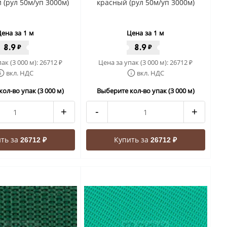
(рул 50м/уп 3000м)
красный (рул 50м/уп 3000м)
ена за 1 м
Цена за 1 м
8.9
8.9
₽
₽
ак (3 000 м):
26712
Цена за упак (3 000 м):
26712
₽
₽
вкл. НДС
вкл. НДС
ол-во упак (3 000 м)
Выберите кол-во упак (3 000 м)
+
-
+
ть за
Купить за
26712 ₽
26712 ₽