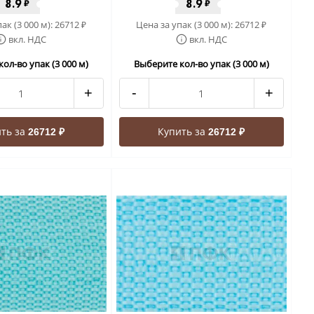
8.9
8.9
₽
₽
ак (3 000 м):
26712
Цена за упак (3 000 м):
26712
₽
₽
вкл. НДС
вкл. НДС
ол-во упак (3 000 м)
Выберите кол-во упак (3 000 м)
+
-
+
ть за
Купить за
26712 ₽
26712 ₽