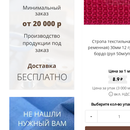
Стропа текстильна
ременная) 30мм 12 г
бордо (рул 50м/уп
Цена за 1 м
8.9
₽
Цена за упак (3 000 м
вкл. НДС
Выберите кол-во упак
-