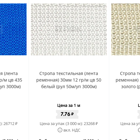
я (лента
Стропа текстильная (лента
Стропа т
р/м цв 435
ременная) 30мм 12 гр/м цв 50
ременная) 
/уп 3000м)
белый (рул 50м/уп 3000м)
золото (
Цена за 1 м
Ц
7.76
₽
):
26712
Цена за упак (3 000 м):
23268
Цена за уп
₽
₽
вкл. НДС