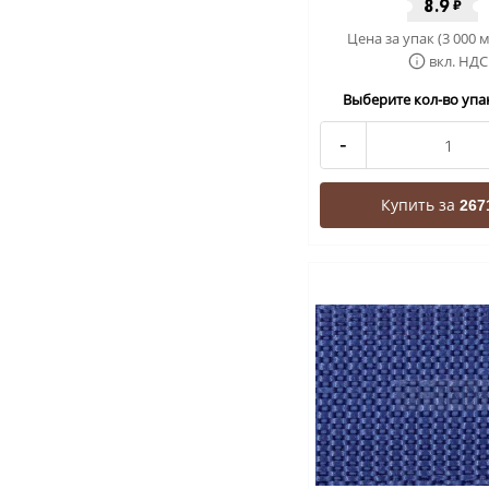
8.9
₽
Цена за упак (3 000 м
вкл. НДС
Выберите кол-во упак
-
Купить за
267