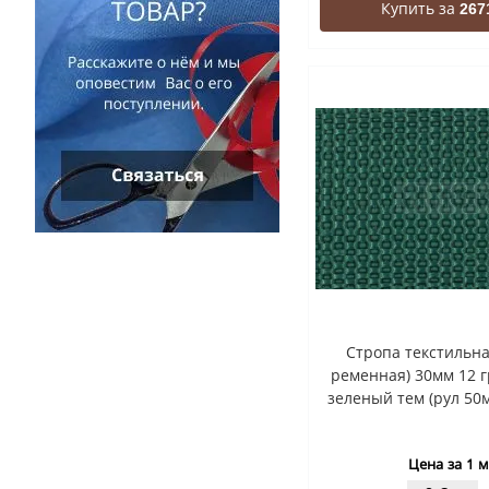
Купить за
267
Стропа текстильна
ременная) 30мм 12 г
зеленый тем (рул 50м
Цена за 1 м