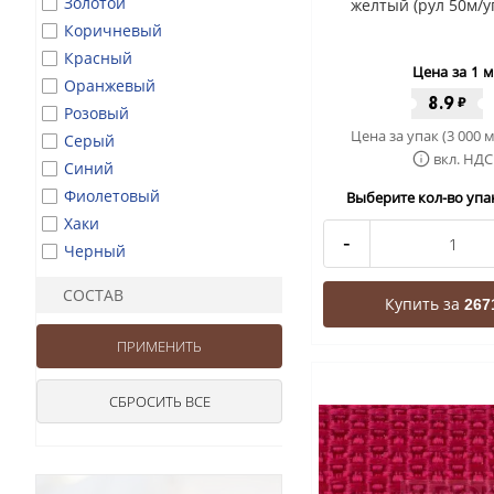
Золотой
желтый (рул 50м/у
Коричневый
Красный
Цена за 1 м
Оранжевый
8.9
₽
Розовый
Цена за упак (3 000 м
Серый
вкл. НДС
Синий
Фиолетовый
Выберите кол-во упак
Хаки
-
Черный
СОСТАВ
Купить за
267