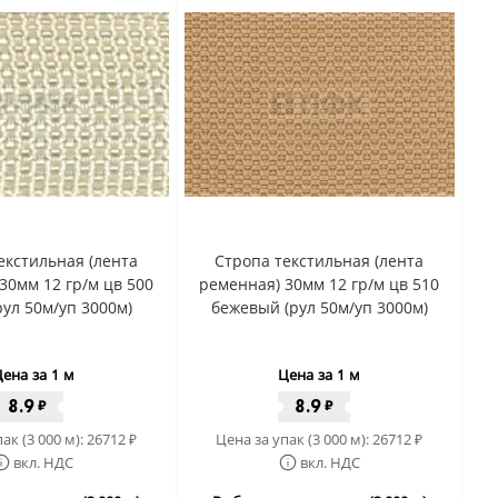
екстильная (лента
Стропа текстильная (лента
30мм 12 гр/м цв 500
ременная) 30мм 12 гр/м цв 510
рул 50м/уп 3000м)
бежевый (рул 50м/уп 3000м)
ена за 1 м
Цена за 1 м
8.9
8.9
₽
₽
ак (3 000 м):
26712
Цена за упак (3 000 м):
26712
₽
₽
вкл. НДС
вкл. НДС