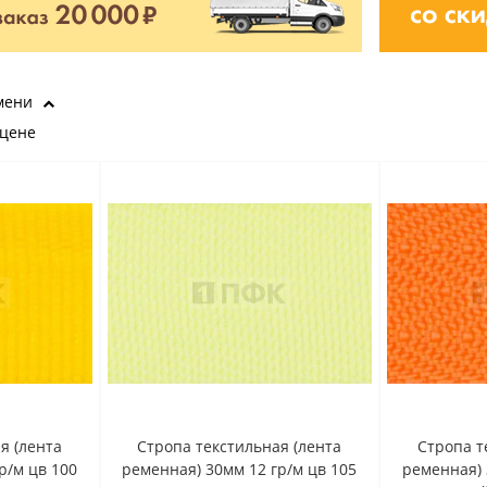
мени
 цене
я (лента
Стропа текстильная (лента
Стропа т
р/м цв 100
ременная) 30мм 12 гр/м цв 105
ременная) 