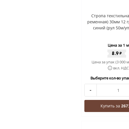
Стропа текстильна
ременная) 30мм 12 г
синий (рул 50м/уп
Цена за 1 м
8.9
₽
Цена за упак (3 000 м
вкл. НДС
Выберите кол-во упак
-
Купить за
267