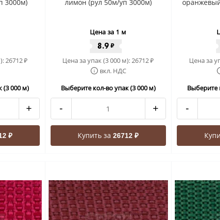
п 3000м)
лимон (рул 50м/уп 3000м)
оранжевый 
Цена за 1 м
Ц
8.9
₽
):
26712
Цена за упак (3 000 м):
26712
Цена за уп
₽
₽
вкл. НДС
 (3 000 м)
Выберите кол-во упак (3 000 м)
Выберите к
+
-
+
-
Купить за
Купи
12 ₽
26712 ₽