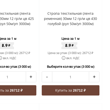
екстильная (лента
Стропа текстильная (лента
30мм 12 гр/м цв 425
ременная) 30мм 12 гр/м цв 430
рул 50м/уп 3000м)
голубой (рул 50м/уп 3000м)
ена за 1 м
Цена за 1 м
8.9
8.9
₽
₽
ак (3 000 м):
26712
Цена за упак (3 000 м):
26712
₽
₽
вкл. НДС
вкл. НДС
ол-во упак (3 000 м)
Выберите кол-во упак (3 000 м)
+
-
+
ть за
Купить за
26712 ₽
26712 ₽