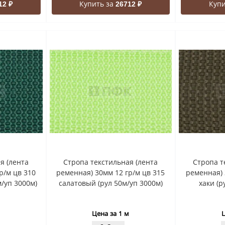
Купить за
Купи
12 ₽
26712 ₽
я (лента
Стропа текстильная (лента
Стропа т
р/м цв 310
ременная) 30мм 12 гр/м цв 315
ременная) 
/уп 3000м)
салатовый (рул 50м/уп 3000м)
хаки (р
Цена за 1 м
Ц