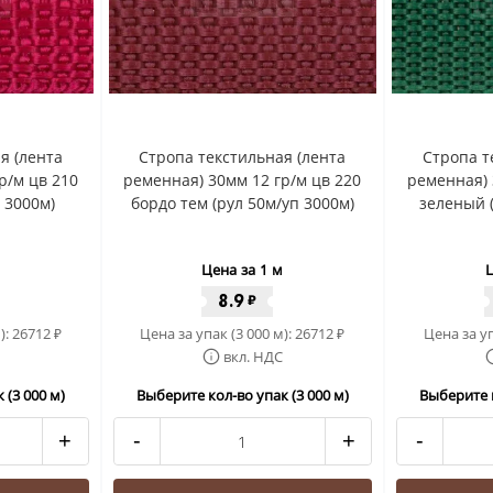
я (лента
Стропа текстильная (лента
Стропа т
р/м цв 210
ременная) 30мм 12 гр/м цв 220
ременная) 
 3000м)
бордо тем (рул 50м/уп 3000м)
зеленый 
Цена за 1 м
Ц
8.9
₽
):
26712
Цена за упак (3 000 м):
26712
Цена за уп
₽
₽
вкл. НДС
 (3 000 м)
Выберите кол-во упак (3 000 м)
Выберите к
+
-
+
-