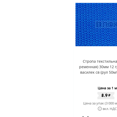
Стропа текстильна
ременная) 30мм 12 г
василек св (рул 50м
Цена за 1 м
8.9
₽
Цена за упак (3 000 м
вкл. НДС