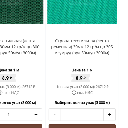
екстильная (лента
Стропа текстильная (лента
30мм 12 гр/м цв 300
ременная) 30мм 12 гр/м цв 305
(рул 50м/уп 3000м)
изумруд (рул 50м/уп 3000м)
ена за 1 м
Цена за 1 м
8.9
8.9
₽
₽
ак (3 000 м):
26712
Цена за упак (3 000 м):
26712
₽
₽
вкл. НДС
вкл. НДС
ол-во упак (3 000 м)
Выберите кол-во упак (3 000 м)
+
-
+