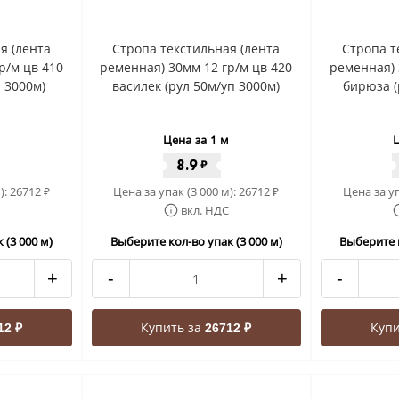
я (лента
Стропа текстильная (лента
Стропа т
р/м цв 410
ременная) 30мм 12 гр/м цв 420
ременная) 
 3000м)
василек (рул 50м/уп 3000м)
бирюза (
Цена за 1 м
Ц
8.9
₽
):
26712
Цена за упак (3 000 м):
26712
Цена за уп
₽
₽
вкл. НДС
 (3 000 м)
Выберите кол-во упак (3 000 м)
Выберите к
+
-
+
-
Купить за
Купи
12 ₽
26712 ₽