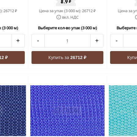
8.9
₽
):
26712
Цена за упак (3 000 м):
26712
Цена за уп
₽
₽
вкл. НДС
 (3 000 м)
Выберите кол-во упак (3 000 м)
Выберите к
+
-
+
-
Купить за
Купи
12 ₽
26712 ₽