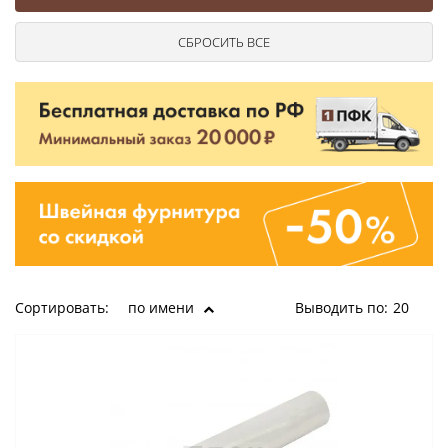
Ушковые
Цепочки шарики с замком
Ткани
Шторные
Шнуры
Элементы декора
Сумочная фурнитура
Сортировать:
по имени
Выводить по:
20