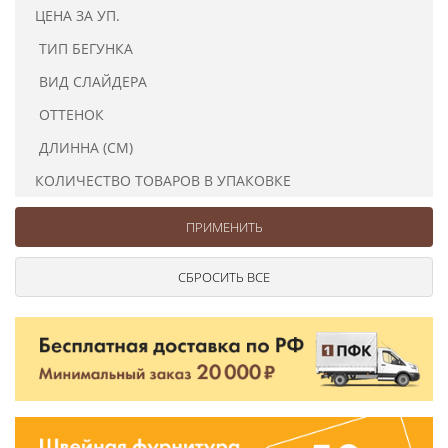
Ушковые
Цепочки шарики с замком
Ткани
ЦЕНА ЗА УП.
Шторные
Шнуры
ТИП БЕГУНКА
Элементы декора
ВИД СЛАЙДЕРА
Сумочная фурнитура
ОТТЕНОК
ДЛИННА (СМ)
КОЛИЧЕСТВО ТОВАРОВ В УПАКОВКЕ