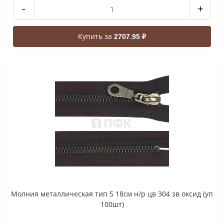
-
+
Купить за
2707.95 ₽
Молния металлическая тип 5 18см н/р цв 304 зв оксид (уп
100шт)