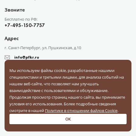
Звоните
Бесплатно по РФ:
+7-495-150-7757
Адрес
г. Санкт-Петербург, ул. Пушкинская, д.10
info@pfkr.ru
Мы используем файлы cookie, разработанные нашими
специалистами и третьими лицами, для анализа событий на
нашем веб-сайте, что позволяет нам улучшать
взаимодействие с пользователями и обслуживание.
Продолжая просмотр страниц нашего сайта, вы принимаете
Каталог
О компании
Сотрудничество
Доставка
Оплата
условия его использования. Более подробные сведения
Поставщикам
Блог
Контакты
Отзывы
Вопрос-ответ
смотрите в нашей
Политике в отношении файлов Cookie
.
Документы
ОК