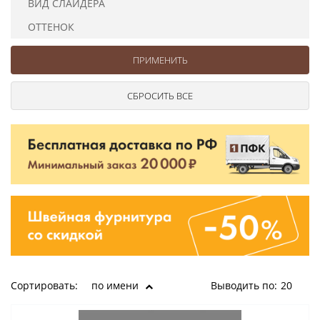
ВИД СЛАЙДЕРА
Ушковые
Цепочки шарики с замком
Ткани
Шторные
Шнуры
ОТТЕНОК
Элементы декора
Сумочная фурнитура
Сортировать:
по имени
Выводить по:
20