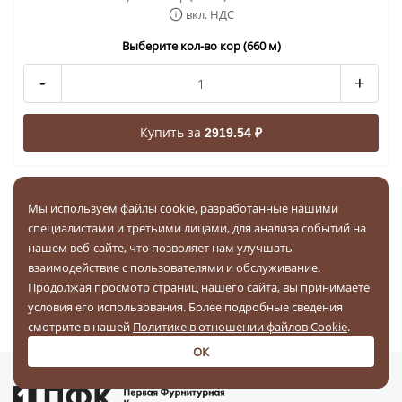
вкл. НДС
Выберите кол-во кор (660 м)
-
+
Купить за
2919.54 ₽
1
2
3
...
144
145
Мы используем файлы cookie, разработанные нашими
Вы можете купить Ленты для одежды в Санкт-Петербурге
специалистами и третьими лицами, для анализа событий на
оптом по выгодной цене. Широкий ассортимент Лент для
нашем веб-сайте, что позволяет нам улучшать
одежды в интернет-магазине 1ПФК. Бесплатная доставка
взаимодействие с пользователями и обслуживание.
товаров при заказе от 20 000 рублей. Акции и скидки для
Продолжая просмотр страниц нашего сайта, вы принимаете
новых и постоянных клиентов.
условия его использования. Более подробные сведения
смотрите в нашей
Политике в отношении файлов Cookie
.
ОК