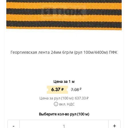
Георгиевская лента 24мм 6гр/м (рул 100м/4400м) ПФК
Цена за 1 м
6.37
₽
7.08
₽
Цена за рул (100 м):
637.33
₽
вкл. НДС
Выберите кол-во рул (100 м)
-
+