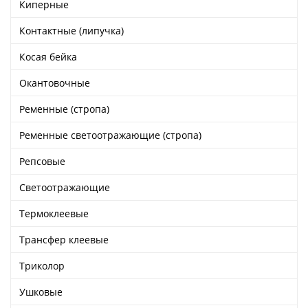
Киперные
Ушковые
Цепочки шарики с замком
Ткани
Шторные
Шнуры
Контактные (липучка)
Элементы декора
Косая бейка
Сумочная фурнитура
Окантовочные
Ременные (стропа)
Ременные светоотражающие (стропа)
Репсовые
Светоотражающие
Термоклеевые
Трансфер клеевые
Триколор
Ушковые