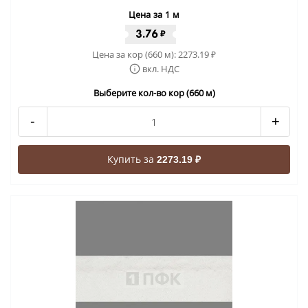
Цена за 1 м
3.76
₽
Цена за кор (660 м):
2273.19
₽
вкл. НДС
Выберите кол-во кор (660 м)
-
+
Купить за
2273.19 ₽