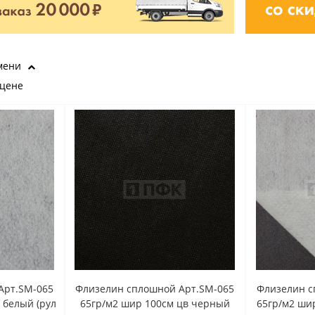
мени
 цене
Арт.SM-065
Флизелин сплошной Арт.SM-065
Флизелин с
 белый (рул
65гр/м2 шир 100см цв черный
65гр/м2 шир