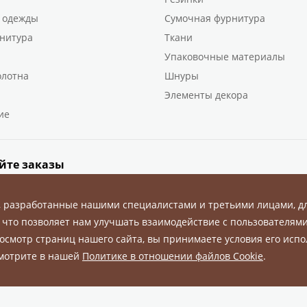
 одежды
Сумочная фурнитура
нитура
Ткани
Упаковочные материалы
олотна
Шнуры
Элементы декора
ие
йте заказы
, разработанные нашими специалистами и третьими лицами, д
 что позволяет нам улучшать взаимодействие с пользователями
осмотр страниц нашего сайта, вы принимаете условия его испо
ны.
смотрите в нашей
Политике в отношении файлов Cookie
.