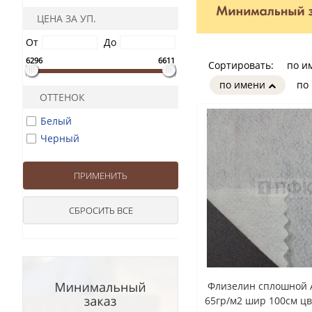
ЦЕНА ЗА УП.
От
До
6296
6611
Сортировать:
по и
по имени
по
ОТТЕНОК
Белый
Черный
Флизелин сплошной 
65гр/м2 шир 100см цв