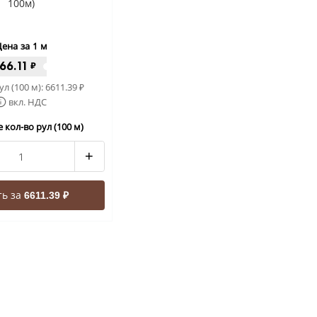
100м)
ена за 1 м
66.11
₽
ул (100 м):
6611.39
₽
вкл. НДС
 кол-во рул (100 м)
+
ть за
6611.39 ₽