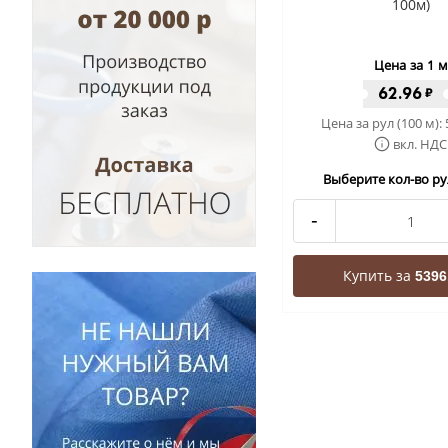
100м)
Цена за 1 м
62.96
₽
Цена за рул (100 м):
вкл. НДС
Выберите кол-во рул
-
Купить за
5396