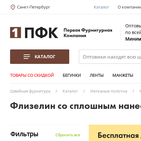
Санкт-Петербург
Каталог
О компани
Оптовы
по все
Минима
КАТАЛОГ
ТОВАРЫ СО СКИДКОЙ
БЕГУНКИ
ЛЕНТЫ
МАНЖЕТЫ
Швейная фурнитура
/
Каталог
/
Нетканые полотна
/
Флизелин со сплошным нанес
Фильтры
Сбросить все