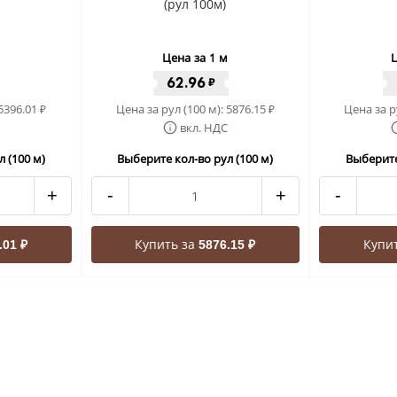
(рул 100м)
Цена за 1 м
Ц
62.96
₽
5396.01
Цена за рул (100 м):
5876.15
Цена за р
₽
₽
вкл. НДС
 (100 м)
Выберите кол-во рул (100 м)
Выберите
+
-
+
-
Купить за
Купи
.01 ₽
5876.15 ₽