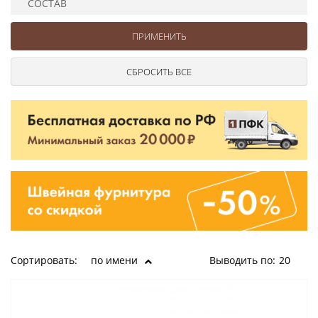
СОСТАВ
Ушковые
Цепочки шарики с замком
Ткани
Шторные
Шнуры
Элементы декора
Сумочная фурнитура
Сортировать:
по имени
Выводить по:
20