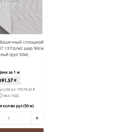
убашечный сплошной
37 137гр/м2 шир 90см
елый (рул 50м)
ена за 1 м
391.57
₽
ул (50 м):
19578.42
₽
вкл. НДС
 кол-во рул (50 м)
+