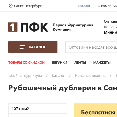
Санкт-Петербург
Каталог
О компани
Оптовы
по все
Минима
КАТАЛОГ
ТОВАРЫ СО СКИДКОЙ
БЕГУНКИ
ЛЕНТЫ
МАНЖЕТЫ
Швейная фурнитура
/
Каталог
/
Нетканые полотна
/
Рубашечный дублерин в Сан
107 гр/м2