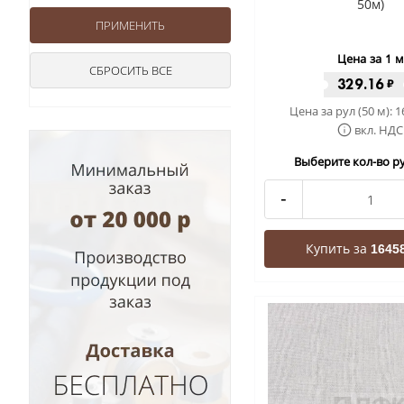
50м)
Цена за 1 м
329.16
₽
Цена за рул (50 м):
1
вкл. НДС
Выберите кол-во ру
-
Купить за
16458