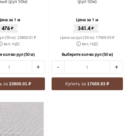
ый (рул 50м)
(рул 50м)
ена за 1 м
Цена за 1 м
476
341.4
₽
₽
ул (50 м):
23800.01
Цена за рул (50 м):
17069.93
₽
₽
вкл. НДС
вкл. НДС
 кол-во рул (50 м)
Выберите кол-во рул (50 м)
+
-
+
ь за
Купить за
23800.01 ₽
17069.93 ₽