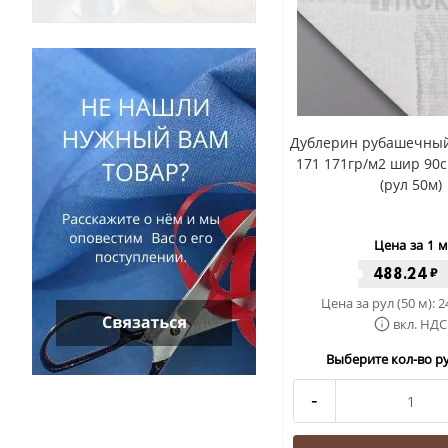
Дублерин рубашечный
171 171гр/м2 шир 90
(рул 50м)
Цена за 1 м
488.24
₽
Цена за рул (50 м):
2
вкл. НДС
Выберите кол-во ру
-