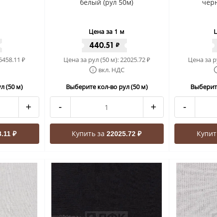
белый (рул 50м)
черн
Цена за 1 м
Ц
440.51
₽
6458.11
Цена за рул (50 м):
22025.72
Цена за р
₽
₽
вкл. НДС
л (50 м)
Выберите кол-во рул (50 м)
Выберите
+
-
+
-
Купить за
Купит
.11 ₽
22025.72 ₽