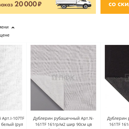
мени
 цене
Арт.I-107TF
Дублерин рубашечный Арт.N-
Дублерин 
 белый (рул
161TF 161гр/м2 шир 90см цв
161TF 161