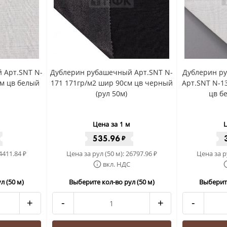
 Арт.SNT N-
Дублерин рубашечный Арт.SNT N-
Дублерин р
см цв белый
171 171гр/м2 шир 90см цв черный
Арт.SNT N-1
(рул 50м)
цв б
Цена за 1 м
Ц
535.96
₽
4411.84
Цена за рул (50 м):
26797.96
Цена за р
₽
₽
вкл. НДС
л (50 м)
Выберите кол-во рул (50 м)
Выберите
+
-
+
-