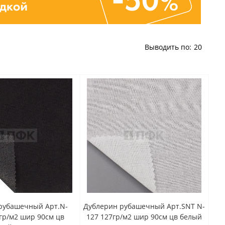
Выводить по:
20
рубашечный Арт.N-
Дублерин рубашечный Арт.SNT N-
гр/м2 шир 90см цв
127 127гр/м2 шир 90см цв белый