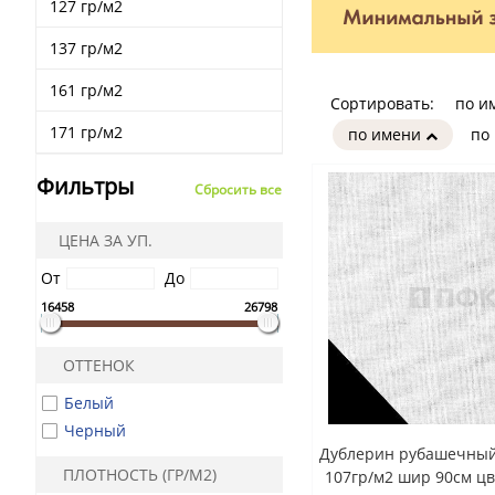
127 гр/м2
137 гр/м2
161 гр/м2
Сортировать:
по и
171 гр/м2
по имени
по
Фильтры
Сбросить все
ЦЕНА ЗА УП.
От
До
16458
26798
ОТТЕНОК
Белый
Черный
Дублерин рубашечный 
ПЛОТНОСТЬ (ГР/М2)
107гр/м2 шир 90см цв