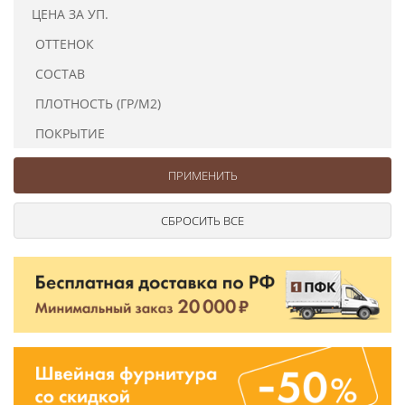
Ушковые
Цепочки шарики с замком
Ткани
ЦЕНА ЗА УП.
Шторные
Шнуры
ОТТЕНОК
Элементы декора
СОСТАВ
Сумочная фурнитура
ПЛОТНОСТЬ (ГР/М2)
ПОКРЫТИЕ