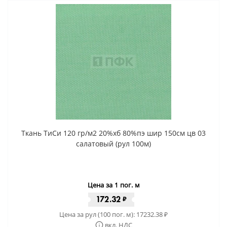
Ткань ТиСи 120 гр/м2 20%хб 80%пэ шир 150см цв 03
салатовый (рул 100м)
Цена за 1 пог. м
172.32
₽
Цена за рул (100 пог. м):
17232.38
₽
вкл. НДС