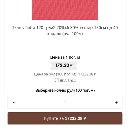
Ткань ТиСи 120 гр/м2 20%хб 80%пэ шир 150см цв 40
коралл (рул 100м)
Цена за 1 пог. м
172.32
₽
Цена за рул (100 пог. м):
17232.38
₽
вкл. НДС
Выберите кол-во рул (100 пог. м)
-
+
Купить за
17232.38 ₽