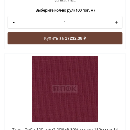
вкл. НДС
Выберите кол-во рул (100 пог. м)
-
+
Купить за
17232.38 ₽
Ткань ТиСи 120 гр/м2 20%хб 80%пэ шир 150см цв 14