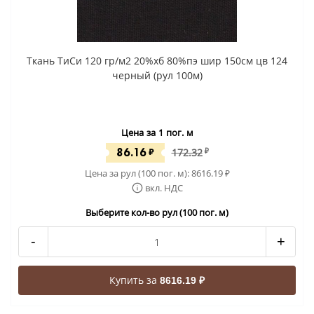
Ткань ТиСи 120 гр/м2 20%хб 80%пэ шир 150см цв 124
черный (рул 100м)
Цена за 1 пог. м
86.16
₽
172.32
₽
Цена за рул (100 пог. м):
8616.19
₽
вкл. НДС
Выберите кол-во рул (100 пог. м)
-
+
Купить за
8616.19 ₽