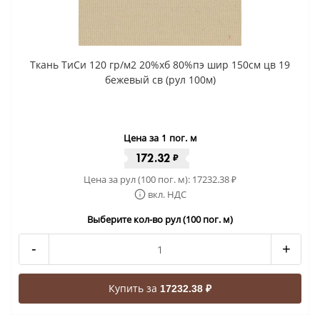
Ткань ТиСи 120 гр/м2 20%хб 80%пэ шир 150см цв 19
бежевый св (рул 100м)
Цена за 1 пог. м
172.32
₽
Цена за рул (100 пог. м):
17232.38
₽
вкл. НДС
Выберите кол-во рул (100 пог. м)
-
+
Купить за
17232.38 ₽