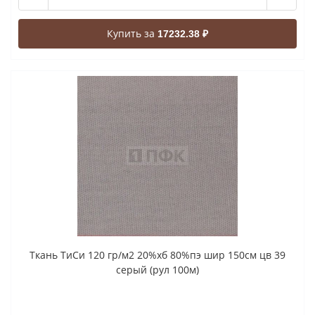
Купить за
17232.38 ₽
Ткань ТиСи 120 гр/м2 20%хб 80%пэ шир 150см цв 39
серый (рул 100м)