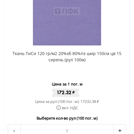
Ткань ТиСи 120 гр/м2 20%хб 80%пэ шир 150см цв 15
сирень (рул 100м)
Цена за 1 пог. м
172.32
₽
Цена за рул (100 пог. м):
17232.38
₽
вкл. НДС
Выберите кол-во рул (100 пог. м)
-
+