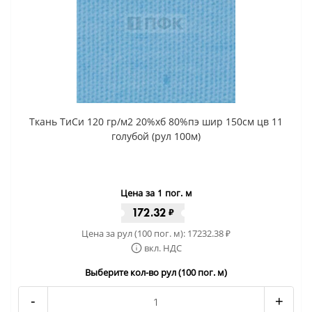
Ткань ТиСи 120 гр/м2 20%хб 80%пэ шир 150см цв 11
голубой (рул 100м)
Цена за 1 пог. м
172.32
₽
Цена за рул (100 пог. м):
17232.38
₽
вкл. НДС
Выберите кол-во рул (100 пог. м)
-
+