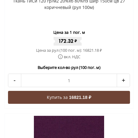
Ткань ТиСи 120 гр/м2 20%хб 80%пэ шир 150см цв 27
коричневый (рул 100м)
Цена за 1 пог. м
172.32
₽
Цена за рул (100 пог. м):
16821.18
₽
вкл. НДС
Выберите кол-во рул (100 пог. м)
-
+
Купить за
16821.18 ₽