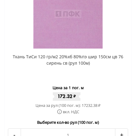
Ткань ТиСи 120 гр/м2 20%хб 80%пэ шир 150см цв 76
сирень св (рул 100м)
Цена за 1 пог. м
172.32
₽
Цена за рул (100 пог. м):
17232.38
₽
вкл. НДС
Выберите кол-во рул (100 пог. м)
-
+