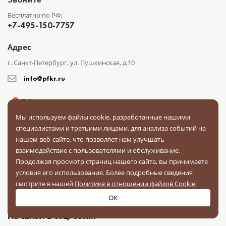
Бесплатно по РФ:
+7-495-150-7757
Адрес
г. Санкт-Петербург, ул. Пушкинская, д.10
info@pfkr.ru
Мы используем файлы cookie, разработанные нашими
специалистами и третьими лицами, для анализа событий на
нашем веб-сайте, что позволяет нам улучшать
взаимодействие с пользователями и обслуживание.
Каталог
О компании
Сотрудничество
Доставка
Оплата
Продолжая просмотр страниц нашего сайта, вы принимаете
Поставщикам
Блог
Контакты
Отзывы
Вопрос-ответ
условия его использования. Более подробные сведения
Документы
смотрите в нашей
Политике в отношении файлов Cookie
.
ОК
На связи в соц. сетях