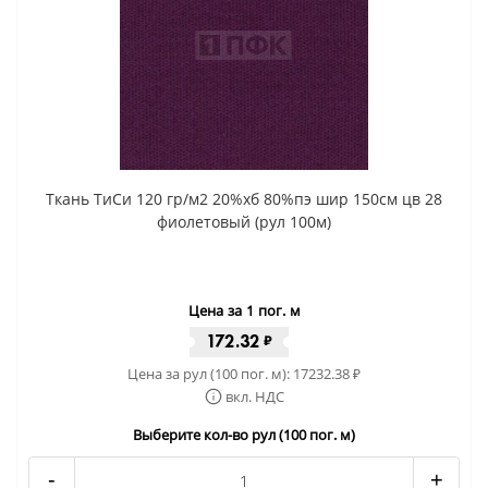
Ткань ТиСи 120 гр/м2 20%хб 80%пэ шир 150см цв 28
фиолетовый (рул 100м)
Цена за 1 пог. м
172.32
₽
Цена за рул (100 пог. м):
17232.38
₽
вкл. НДС
Выберите кол-во рул (100 пог. м)
-
+