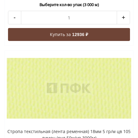
Выберите кол-во упак (3 000 м)
-
+
Купить за
12936 ₽
Стропа текстильная (лента ременная) 18мм 5 гр/м цв 105
лимон (рул 50м/уп 3000м)