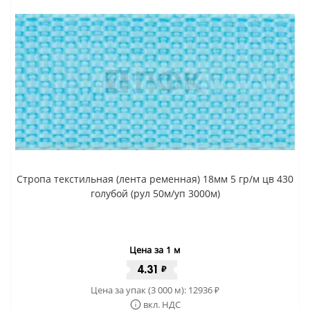
Стропа текстильная (лента ременная) 18мм 5 гр/м цв 430
голубой (рул 50м/уп 3000м)
Цена за 1 м
4.31
₽
Цена за упак (3 000 м):
12936
₽
вкл. НДС