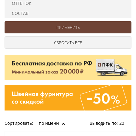
ОТТЕНОК
Ушковые
Цепочки шарики с замком
Ткани
Шторные
Шнуры
СОСТАВ
Элементы декора
Сумочная фурнитура
Сортировать:
по имени
Выводить по:
20