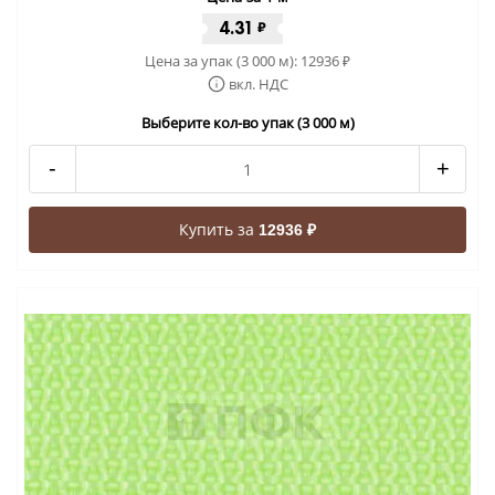
4.31
₽
Цена за упак (3 000 м):
12936
₽
вкл. НДС
Выберите кол-во упак (3 000 м)
-
+
Купить за
12936 ₽