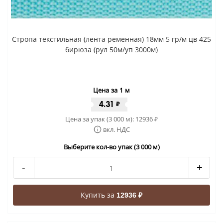
Стропа текстильная (лента ременная) 18мм 5 гр/м цв 425
бирюза (рул 50м/уп 3000м)
Цена за 1 м
4.31
₽
Цена за упак (3 000 м):
12936
₽
вкл. НДС
Выберите кол-во упак (3 000 м)
-
+
Купить за
12936 ₽