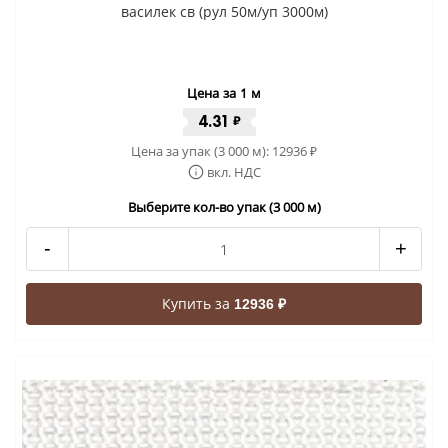
василек св (рул 50м/уп 3000м)
Цена за 1 м
4.31
₽
Цена за упак (3 000 м):
12936
₽
вкл. НДС
Выберите кол-во упак (3 000 м)
-
+
Купить за
12936 ₽