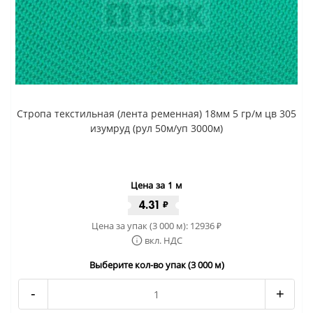
Стропа текстильная (лента ременная) 18мм 5 гр/м цв 305
изумруд (рул 50м/уп 3000м)
Цена за 1 м
4.31
₽
Цена за упак (3 000 м):
12936
₽
вкл. НДС
Выберите кол-во упак (3 000 м)
-
+