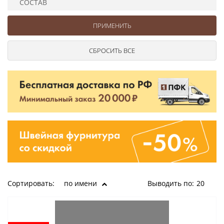
СОСТАВ
Ушковые
Цепочки шарики с замком
Ткани
Шторные
Шнуры
Элементы декора
Сумочная фурнитура
Сортировать:
по имени
Выводить по:
20