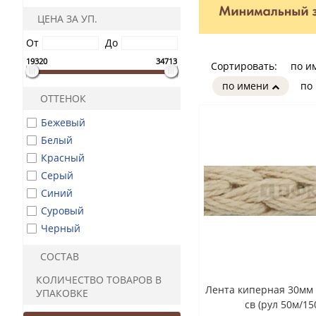
ЦЕНА ЗА УП.
От
До
19320
34713
Сортировать:
по и
по имени
по
ОТТЕНОК
Бежевый
Белый
Красный
Серый
Синий
Суровый
Черный
СОСТАВ
КОЛИЧЕСТВО ТОВАРОВ В
Лента киперная 30мм
УПАКОВКЕ
св (рул 50м/15