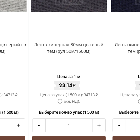
цв серый св
Лента киперная 30мм цв серый
Лента кипе
0м)
тем (рул 50м/1500м)
тем (
Цена за 1 м
Ц
23.14
₽
):
34713
Цена за упак (1 500 м):
34713
Цена за уп
₽
₽
вкл. НДС
 (1 500 м)
Выберите кол-во упак (1 500 м)
Выберите к
+
-
+
-