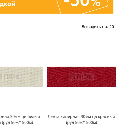
Выводить по:
20
рная 30мм цв белый
Лента киперная 30мм цв красный
 (рул 50м/1500м)
(рул 50м/1500м)