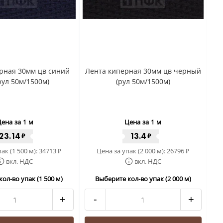
рная 30мм цв синий
Лента киперная 30мм цв черный
рул 50м/1500м)
(рул 50м/1500м)
ена за 1 м
Цена за 1 м
23.14
13.4
₽
₽
ак (1 500 м):
34713
Цена за упак (2 000 м):
26796
₽
₽
вкл. НДС
вкл. НДС
ол-во упак (1 500 м)
Выберите кол-во упак (2 000 м)
+
-
+