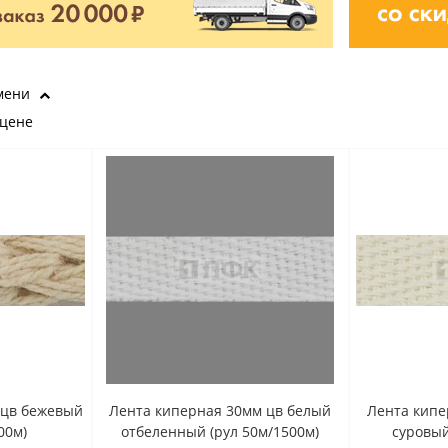
мени
 цене
 цв бежевый
Лента киперная 30мм цв белый
Лента кипе
00м)
отбеленный (рул 50м/1500м)
суровый