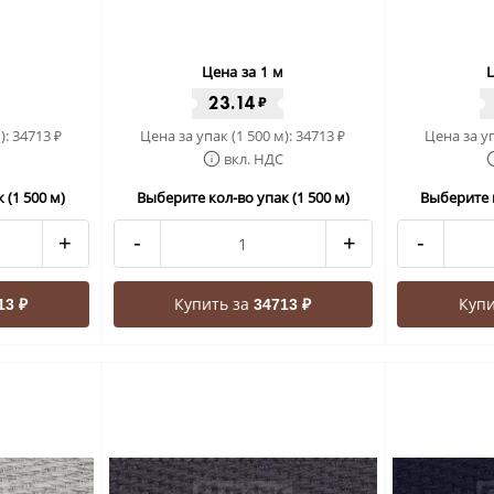
Цена за 1 м
Ц
23.14
₽
):
34713
Цена за упак (1 500 м):
34713
Цена за уп
₽
₽
вкл. НДС
 (1 500 м)
Выберите кол-во упак (1 500 м)
Выберите к
+
-
+
-
Купить за
Купи
13 ₽
34713 ₽