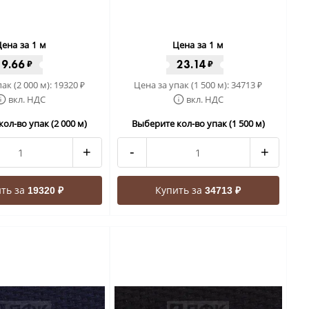
ена за 1 м
Цена за 1 м
9.66
23.14
₽
₽
ак (2 000 м):
19320
Цена за упак (1 500 м):
34713
₽
₽
вкл. НДС
вкл. НДС
ол-во упак (2 000 м)
Выберите кол-во упак (1 500 м)
+
-
+
ть за
Купить за
19320 ₽
34713 ₽