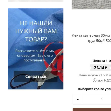
Лента киперная 30мм 
(рул 50м/150
Цена за 1 м
23.14
₽
Цена за упак (1 500 м
вкл. НДС
Выберите кол-во упак
-