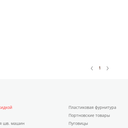
1
кидкой
Пластиковая фурнитура
Портновские товары
я шв. машин
Пуговицы