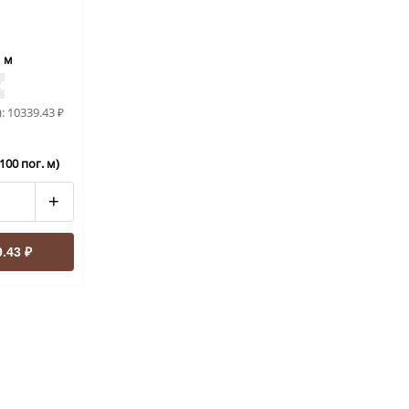
. м
):
10339.43
₽
100 пог. м)
+
.43 ₽