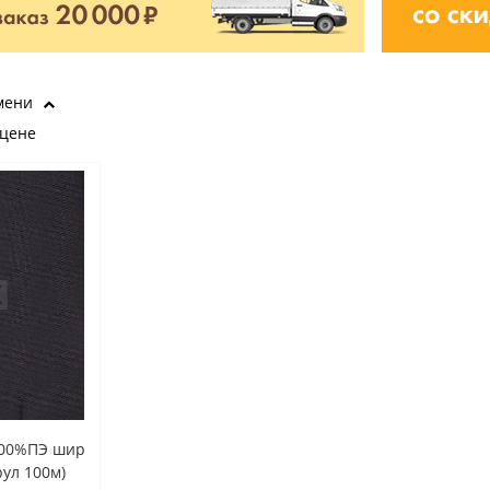
мени
 цене
100%ПЭ шир
рул 100м)