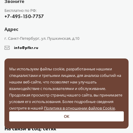
Звоните
Бесплатно по РФ:
+7-495-150-7757
Адрес
г. Санкт-Петербург, ул. Пушкинская, д.10
info@pfkr.ru
Мы используем файлы cookie, разработанные нашими
специалистами и третьими лицами, для анализа событий на
нашем веб-сайте, что позволяет нам улучшать
взаимодействие с пользователями и обслуживание.
Каталог
О компании
Сотрудничество
Доставка
Оплата
Продолжая просмотр страниц нашего сайта, вы принимаете
Поставщикам
Блог
Контакты
Отзывы
Вопрос-ответ
условия его использования. Более подробные сведения
Документы
смотрите в нашей
Политике в отношении файлов Cookie
.
ОК
На связи в соц. сетях