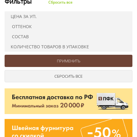
Фильтры
Сбросить все
Ушковые
Цепочки шарики с замком
Ткани
Шторные
Шнуры
ЦЕНА ЗА УП.
Элементы декора
ОТТЕНОК
Сумочная фурнитура
СОСТАВ
КОЛИЧЕСТВО ТОВАРОВ В УПАКОВКЕ