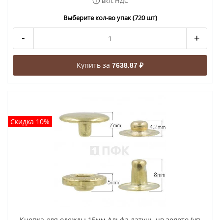
вкл. НДС
Выберите кол-во упак (720 шт)
-
+
Купить за
7638.87 ₽
Скидка 10%
Кнопка для одежды 15мм Альфа латунь цв золото (уп