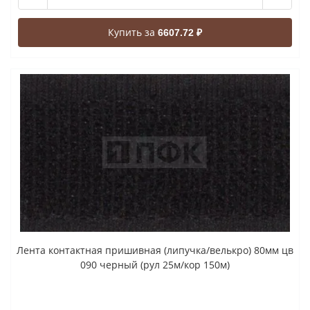
Купить за
6607.72 ₽
Лента контактная пришивная (липучка/велькро) 80мм цв
090 черный (рул 25м/кор 150м)