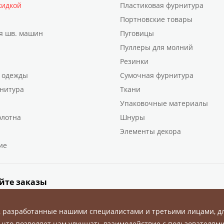
кидкой
Пластиковая фурнитура
Портновские товары
я шв. машин
Пуговицы
Пуллеры для молний
Резинки
 одежды
Сумочная фурнитура
нитура
Ткани
Упаковочные материалы
олотна
Шнуры
Элементы декора
ие
йте заказы
, разработанные нашими специалистами и третьими лицами, д
 что позволяет нам улучшать взаимодействие с пользователями