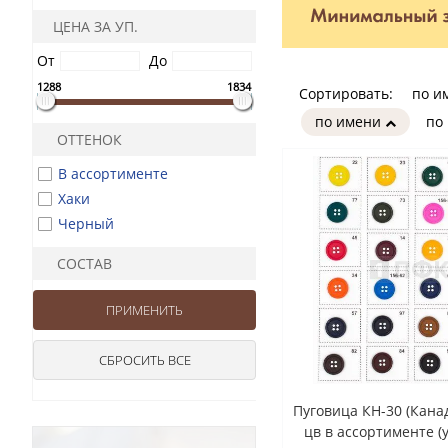
ЦЕНА ЗА УП.
От
До
1288
1834
Сортировать:
по и
по имени
по
ОТТЕНОК
В ассортименте
Хаки
Черный
СОСТАВ
Пуговица КН-30 (Кана
цв в ассортименте (