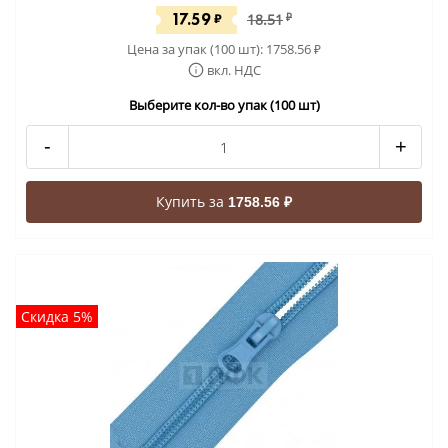
17.59
₽
18.51
₽
Цена за упак (100 шт):
1758.56
₽
вкл. НДС
Выберите кол-во упак (100 шт)
-
+
Купить за
1758.56 ₽
Скидка 5%