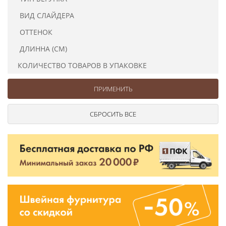
Ушковые
Цепочки шарики с замком
Ткани
ВИД СЛАЙДЕРА
Шторные
Шнуры
Элементы декора
ОТТЕНОК
Сумочная фурнитура
ДЛИННА (СМ)
КОЛИЧЕСТВО ТОВАРОВ В УПАКОВКЕ