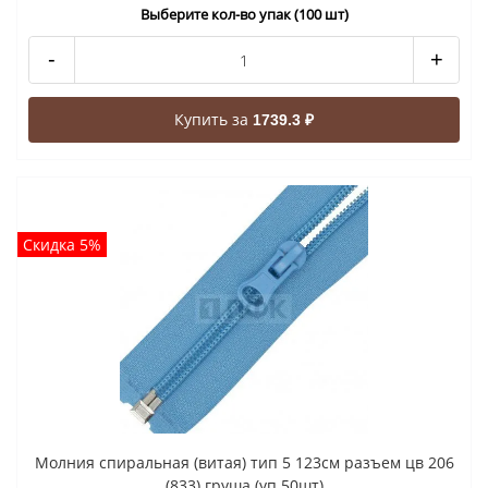
Выберите кол-во упак (100 шт)
-
+
Купить за
1739.3 ₽
Скидка 5%
Молния спиральная (витая) тип 5 123см разъем цв 206
(833) груша (уп 50шт)