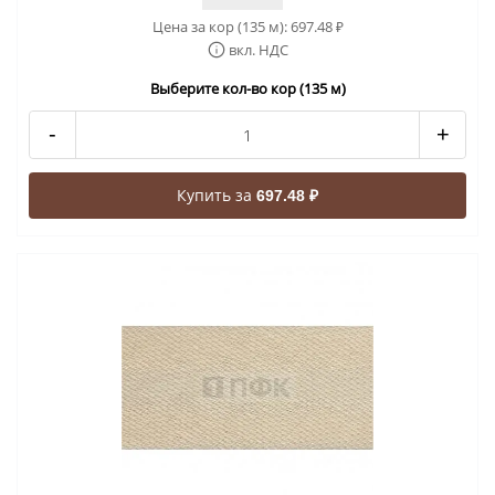
Цена за кор (135 м):
697.48
₽
вкл. НДС
Выберите кол-во кор (135 м)
-
+
Купить за
697.48 ₽