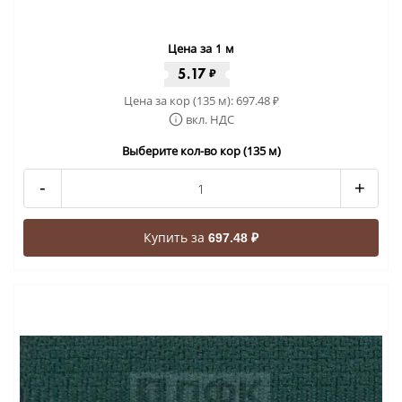
Цена за 1 м
5.17
₽
Цена за кор (135 м):
697.48
₽
вкл. НДС
Выберите кол-во кор (135 м)
-
+
Купить за
697.48 ₽