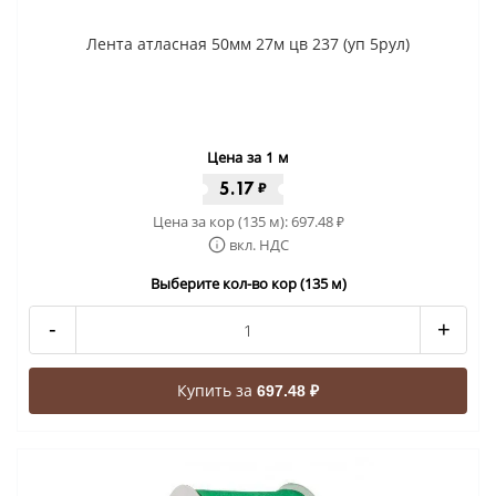
Лента атласная 50мм 27м цв 237 (уп 5рул)
Цена за 1 м
5.17
₽
Цена за кор (135 м):
697.48
₽
вкл. НДС
Выберите кол-во кор (135 м)
-
+
Купить за
697.48 ₽