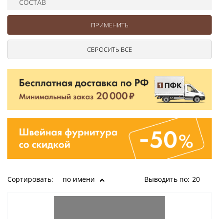
СОСТАВ
Ушковые
Цепочки шарики с замком
Ткани
Шторные
Шнуры
Элементы декора
Сумочная фурнитура
Сортировать:
по имени
Выводить по:
20