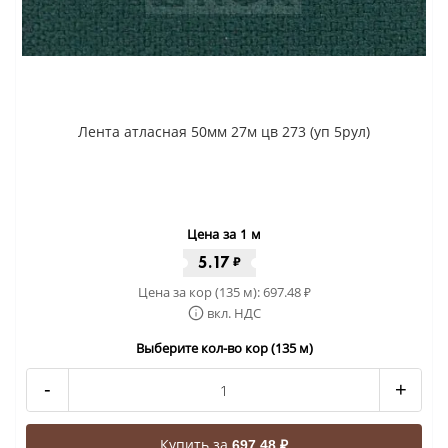
Лента атласная 50мм 27м цв 273 (уп 5рул)
Цена за 1 м
5.17
₽
Цена за кор (135 м):
697.48
₽
вкл. НДС
Выберите кол-во кор (135 м)
-
+
Купить за
697.48 ₽