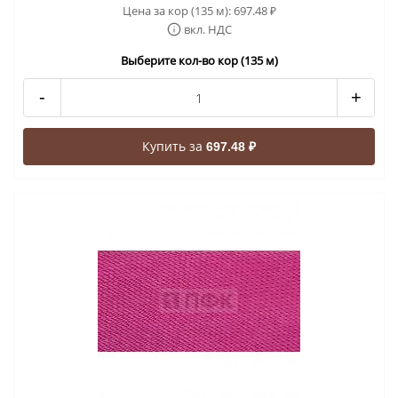
Цена за кор (135 м):
697.48
₽
вкл. НДС
Выберите кол-во кор (135 м)
-
+
Купить за
697.48 ₽