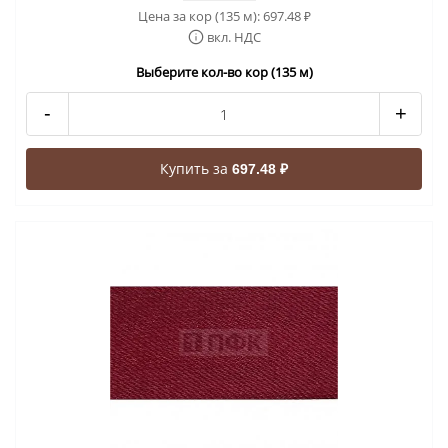
Цена за кор (135 м):
697.48
₽
вкл. НДС
Выберите кол-во кор (135 м)
-
+
Купить за
697.48 ₽