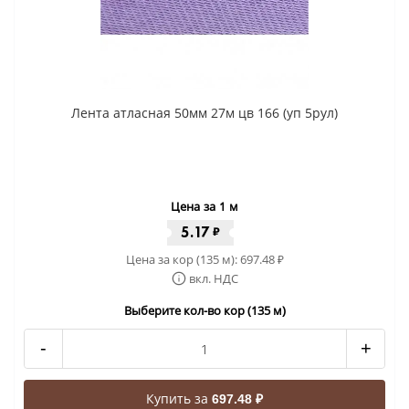
Лента атласная 50мм 27м цв 166 (уп 5рул)
Цена за 1 м
5.17
₽
Цена за кор (135 м):
697.48
₽
вкл. НДС
Выберите кол-во кор (135 м)
-
+
Купить за
697.48 ₽