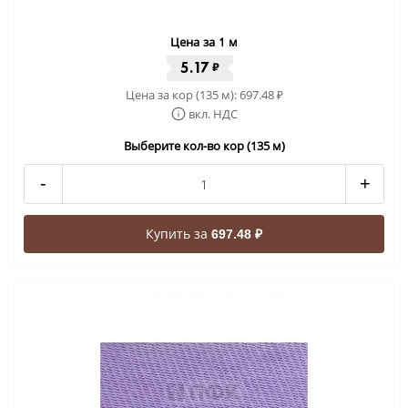
Цена за 1 м
5.17
₽
Цена за кор (135 м):
697.48
₽
вкл. НДС
Выберите кол-во кор (135 м)
-
+
Купить за
697.48 ₽