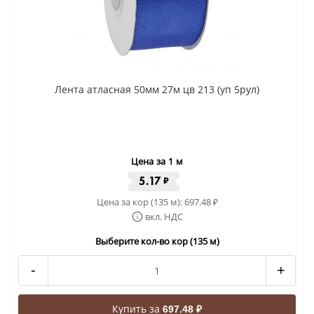
Лента атласная 50мм 27м цв 213 (уп 5рул)
Цена за 1 м
5.17
₽
Цена за кор (135 м):
697.48
₽
вкл. НДС
Выберите кол-во кор (135 м)
-
+
Купить за
697.48 ₽