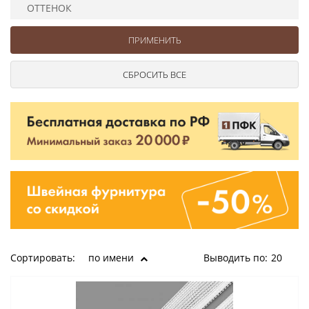
Ушковые
Цепочки шарики с замком
Ткани
ОТТЕНОК
Шторные
Шнуры
Элементы декора
Сумочная фурнитура
Сортировать:
по имени
Выводить по:
20