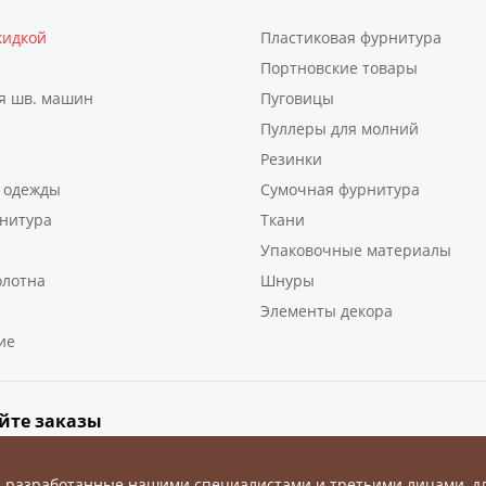
кидкой
Пластиковая фурнитура
Портновские товары
я шв. машин
Пуговицы
Пуллеры для молний
Резинки
 одежды
Сумочная фурнитура
нитура
Ткани
Упаковочные материалы
олотна
Шнуры
Элементы декора
ие
йте заказы
, разработанные нашими специалистами и третьими лицами, д