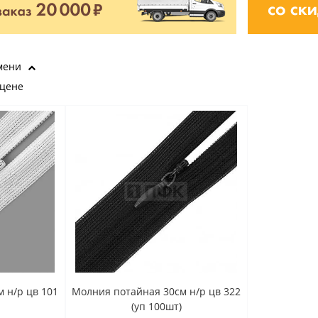
мени
 цене
 н/р цв 101
Молния потайная 30см н/р цв 322
(уп 100шт)