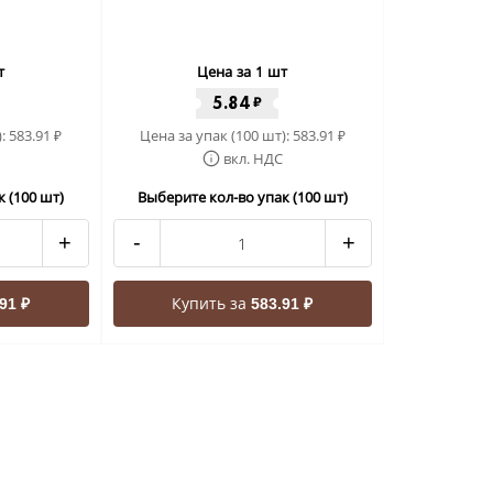
т
Цена за 1 шт
5.84
₽
):
583.91
Цена за упак (100 шт):
583.91
₽
₽
вкл. НДС
 (100 шт)
Выберите кол-во упак (100 шт)
+
-
+
Купить за
91 ₽
583.91 ₽