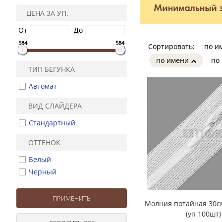
ЦЕНА ЗА УП.
От
До
584
584
Сортировать:
по и
по имени
по
ТИП БЕГУНКА
Автомат
ВИД СЛАЙДЕРА
Стандартный
ОТТЕНОК
Белый
Черный
Молния потайная 30см
(уп 100шт)