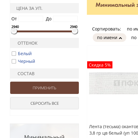
ЦЕНА ЗА УП.
От
До
2940
2940
Сортировать:
по и
по имени
по
ОТТЕНОК
Белый
Черный
Скидка 5%
СОСТАВ
Лента (тесьма) окант
3,8 гр цв белый (уп 10