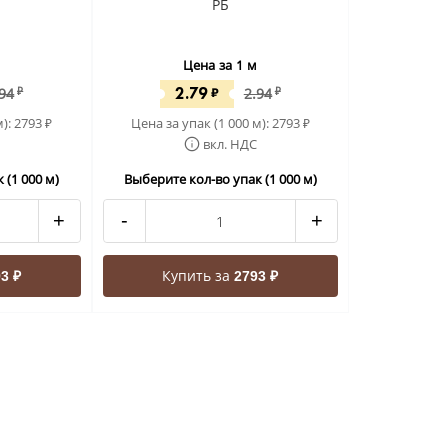
РБ
Цена за 1 м
2.79
.94
₽
₽
2.94
₽
м):
2793
Цена за упак (1 000 м):
2793
₽
₽
вкл. НДС
 (1 000 м)
Выберите кол-во упак (1 000 м)
+
-
+
Купить за
3 ₽
2793 ₽