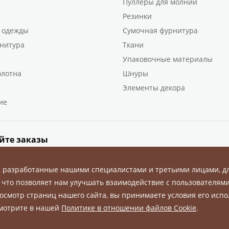
Пуллеры для молний
Резинки
 одежды
Сумочная фурнитура
нитура
Ткани
Упаковочные материалы
олотна
Шнуры
Элементы декора
ие
йте заказы
, разработанные нашими специалистами и третьими лицами, д
 что позволяет нам улучшать взаимодействие с пользователями
осмотр страниц нашего сайта, вы принимаете условия его испо
ны.
смотрите в нашей
Политике в отношении файлов Cookie
.