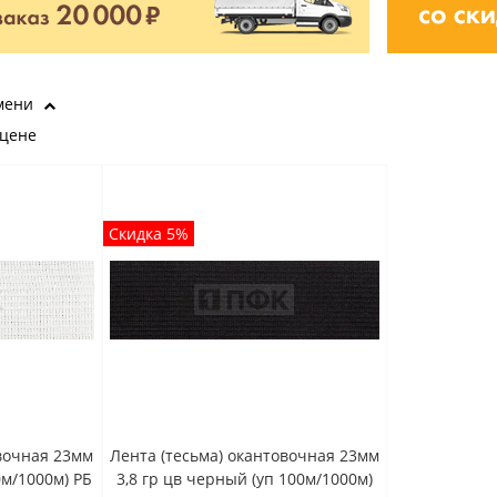
мени
 цене
Скидка 5%
овочная 23мм
Лента (тесьма) окантовочная 23мм
0м/1000м) РБ
3,8 гр цв черный (уп 100м/1000м)