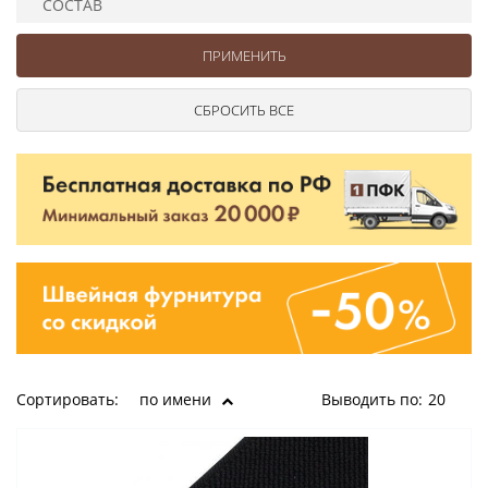
СОСТАВ
Ушковые
Цепочки шарики с замком
Ткани
Шторные
Шнуры
Элементы декора
Сумочная фурнитура
Сортировать:
по имени
Выводить по:
20