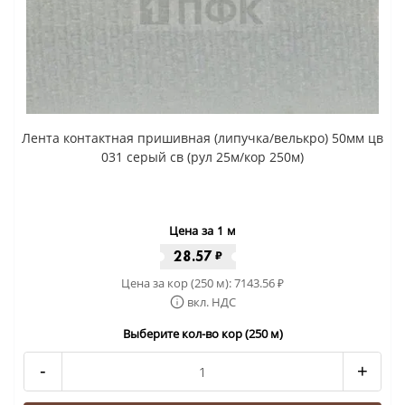
Лента контактная пришивная (липучка/велькро) 50мм цв
031 серый св (рул 25м/кор 250м)
Цена за 1 м
28.57
₽
Цена за кор (250 м):
7143.56
₽
вкл. НДС
Выберите кол-во кор (250 м)
-
+