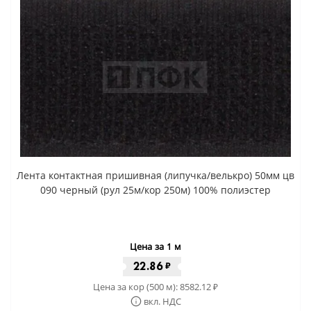
Лента контактная пришивная (липучка/велькро) 50мм цв
090 черный (рул 25м/кор 250м) 100% полиэстер
Цена за 1 м
22.86
₽
Цена за кор (500 м):
8582.12
₽
вкл. НДС