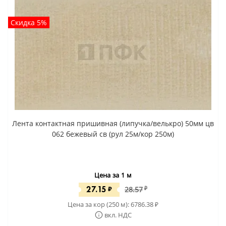
Скидка 5%
Лента контактная пришивная (липучка/велькро) 50мм цв
062 бежевый св (рул 25м/кор 250м)
Цена за 1 м
27.15
₽
28.57
₽
Цена за кор (250 м):
6786.38
₽
вкл. НДС