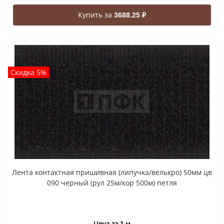
Купить за
3688.25 ₽
Скидка 5%
Лента контактная пришивная (липучка/велькро) 50мм цв
090 черный (рул 25м/кор 500м) петля
Цена за 1 м