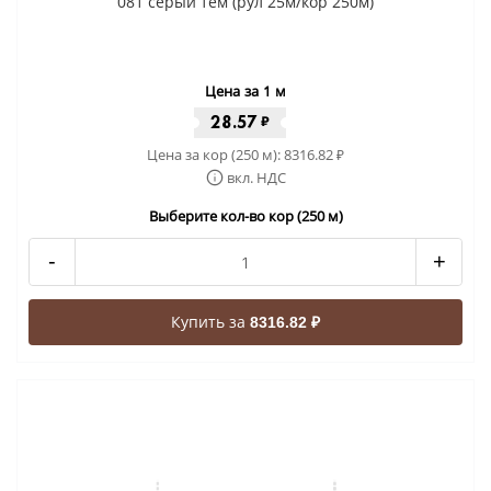
081 серый тем (рул 25м/кор 250м)
Цена за 1 м
28.57
₽
Цена за кор (250 м):
8316.82
₽
вкл. НДС
Выберите кол-во кор (250 м)
-
+
Купить за
8316.82 ₽