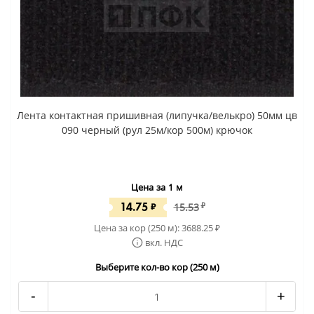
Лента контактная пришивная (липучка/велькро) 50мм цв
090 черный (рул 25м/кор 500м) крючок
Цена за 1 м
14.75
₽
15.53
₽
Цена за кор (250 м):
3688.25
₽
вкл. НДС
Выберите кол-во кор (250 м)
-
+