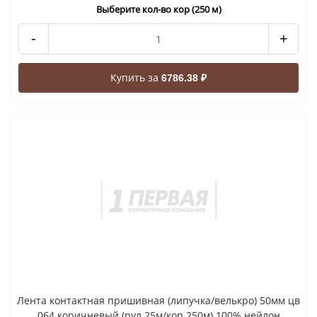
Выберите кол-во кор (250 м)
-
+
Купить за
6786.38 ₽
Лента контактная пришивная (липучка/велькро) 50мм цв
064 коричневый (рул 25м/кор 250м) 100% нейлон