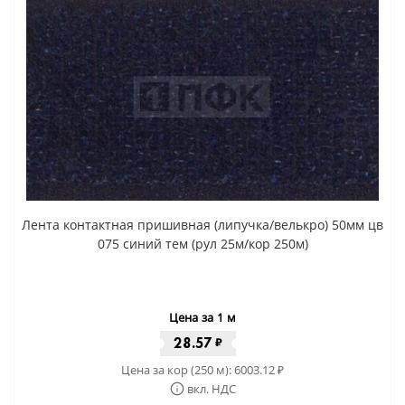
Лента контактная пришивная (липучка/велькро) 50мм цв
075 синий тем (рул 25м/кор 250м)
Цена за 1 м
28.57
₽
Цена за кор (250 м):
6003.12
₽
вкл. НДС