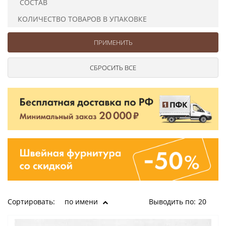
СОСТАВ
Ушковые
Цепочки шарики с замком
Ткани
Шторные
Шнуры
КОЛИЧЕСТВО ТОВАРОВ В УПАКОВКЕ
Элементы декора
Сумочная фурнитура
Сортировать:
по имени
Выводить по:
20