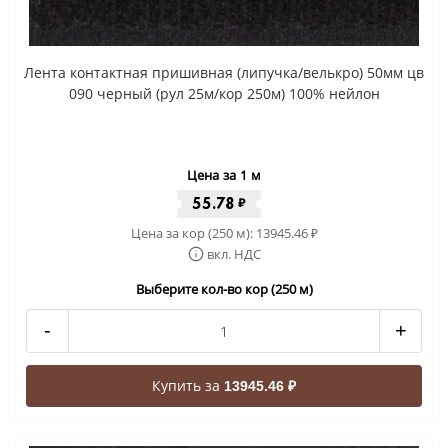
Лента контактная пришивная (липучка/велькро) 50мм цв
090 черный (рул 25м/кор 250м) 100% нейлон
Цена за 1 м
55.78
₽
Цена за кор (250 м):
13945.46
₽
вкл. НДС
Выберите кол-во кор (250 м)
-
+
Купить за
13945.46 ₽