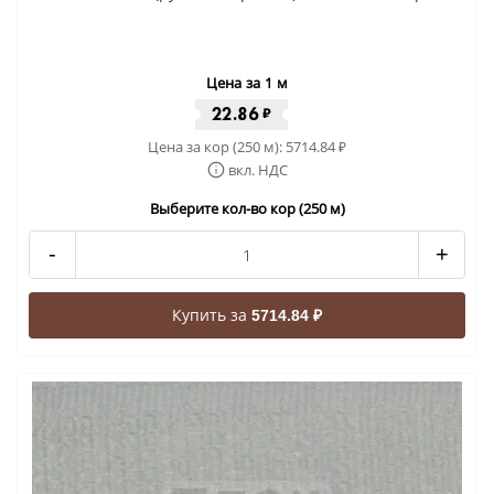
Цена за 1 м
22.86
₽
Цена за кор (250 м):
5714.84
₽
вкл. НДС
Выберите кол-во кор (250 м)
-
+
Купить за
5714.84 ₽