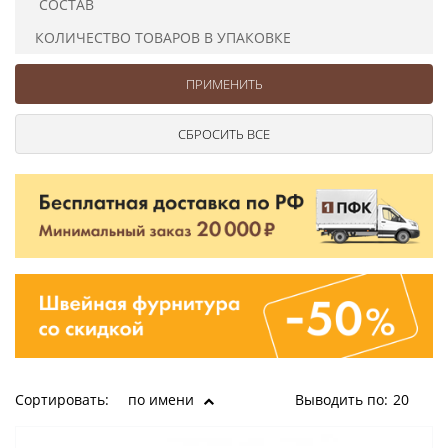
СОСТАВ
Ушковые
Цепочки шарики с замком
Ткани
Шторные
Шнуры
КОЛИЧЕСТВО ТОВАРОВ В УПАКОВКЕ
Элементы декора
Сумочная фурнитура
Сортировать:
по имени
Выводить по:
20