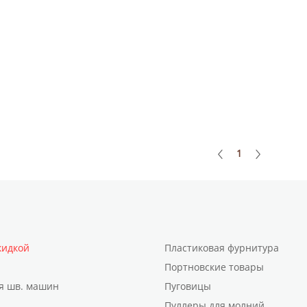
1
кидкой
Пластиковая фурнитура
Портновские товары
я шв. машин
Пуговицы
Пуллеры для молний