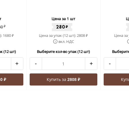
т
Цена за 1 шт
Ц
280
80
₽
₽
):
1680
Цена за упак (12 шт):
2808
Цена за 
₽
₽
вкл. НДС
к (12 шт)
Выберите кол-во упак (12 шт)
Выберите
+
-
+
-
Купить за
Куп
0 ₽
2808 ₽