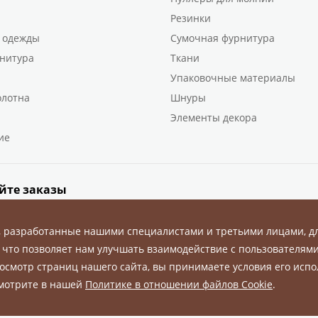
Резинки
 одежды
Сумочная фурнитура
нитура
Ткани
Упаковочные материалы
олотна
Шнуры
Элементы декора
ие
йте заказы
, разработанные нашими специалистами и третьими лицами, д
 что позволяет нам улучшать взаимодействие с пользователями
осмотр страниц нашего сайта, вы принимаете условия его испо
ны.
смотрите в нашей
Политике в отношении файлов Cookie
.