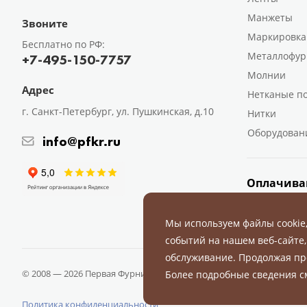
Манжеты
Звоните
Маркировка
Бесплатно по РФ:
Металлофур
+7-495-150-7757
Молнии
Адрес
Нетканые п
г. Санкт-Петербург, ул. Пушкинская, д.10
Нитки
Оборудован
info@pfkr.ru
Оплачива
Мы используем файлы cookie
событий на нашем веб-сайте,
обслуживание. Продолжая пр
© 2008 — 2026 Первая Фурнитурная Компания.
Все права защище
Более подробные сведения 
Политика конфиденциальности