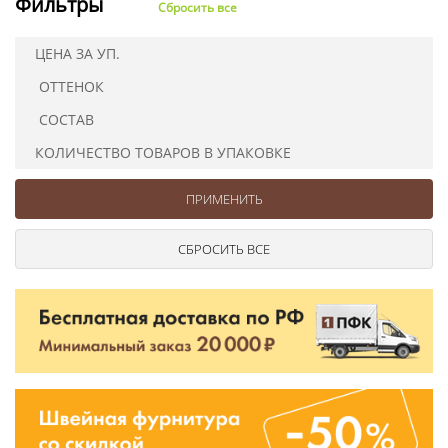
Фильтры
Сбросить все
Ушковые
Цепочки шарики с замком
Ткани
Шторные
Шнуры
ЦЕНА ЗА УП.
Элементы декора
ОТТЕНОК
Сумочная фурнитура
СОСТАВ
КОЛИЧЕСТВО ТОВАРОВ В УПАКОВКЕ