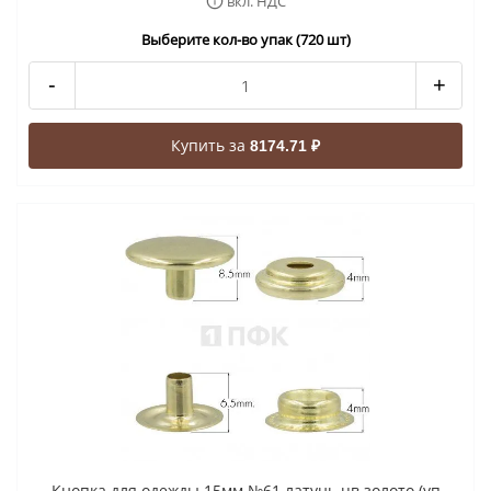
вкл. НДС
Выберите кол-во упак (720 шт)
-
+
Купить за
8174.71 ₽
Кнопка для одежды 15мм №61 латунь цв золото (уп