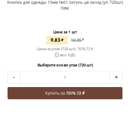
Кнопка для одежды 15мм №61 латунь цв оксид (уп 720шт)
ПФК
Цена за 1 шт
9.83
₽
10.35
₽
Цена за упак (720 шт):
7076.72
₽
вкл. НДС
Выберите кол-во упак (720 шт)
-
+
Купить за
7076.72 ₽