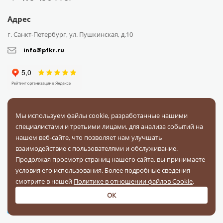
Адрес
г. Санкт-Петербург, ул. Пушкинская, д.10
info@pfkr.ru
Мы используем файлы cookie, разработанные нашими
Каталог
О компании
Сотрудничество
Доставка
Оплата
специалистами и третьими лицами, для анализа событий на
Поставщикам
Блог
Контакты
Отзывы
Вопрос-ответ
нашем веб-сайте, что позволяет нам улучшать
взаимодействие с пользователями и обслуживание.
Документы
Продолжая просмотр страниц нашего сайта, вы принимаете
условия его использования. Более подробные сведения
смотрите в нашей
Политике в отношении файлов Cookie
.
На связи в соц. сетях
ОК