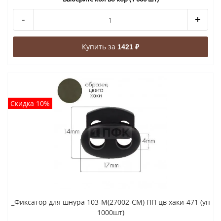
-
+
Купить за
1421 ₽
Скидка 10%
_Фиксатор для шнура 103-М(27002-СМ) ПП цв хаки-471 (уп
1000шт)