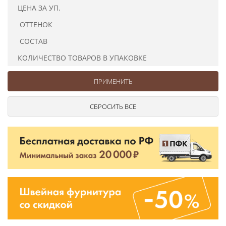
Ушковые
Цепочки шарики с замком
Ткани
ЦЕНА ЗА УП.
Шторные
Шнуры
ОТТЕНОК
Элементы декора
СОСТАВ
Сумочная фурнитура
КОЛИЧЕСТВО ТОВАРОВ В УПАКОВКЕ