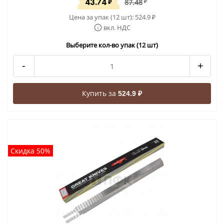
43.74
₽
87.48
₽
Цена за упак (12 шт):
524.9
₽
вкл. НДС
Выберите кол-во упак (12 шт)
-
+
Купить за
524.9 ₽
Скидка 50%