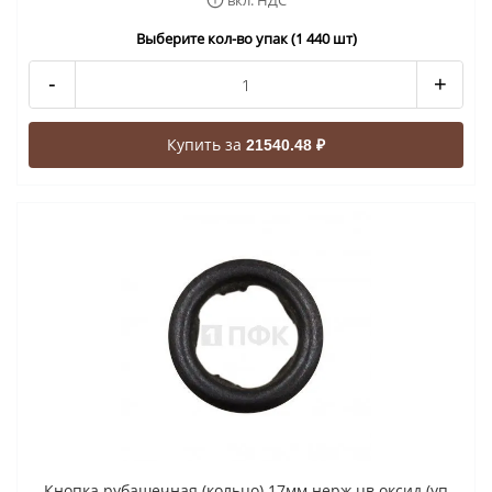
вкл. НДС
Выберите кол-во упак (1 440 шт)
-
+
Купить за
21540.48 ₽
Кнопка рубашечная (кольцо) 17мм нерж цв оксид (уп