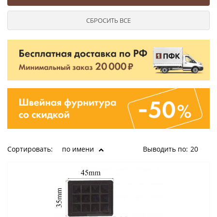
Ушковые
Цепочки шарики с замком
Ткани
Шторные
Шнуры
Элементы декора
Сумочная фурнитура
Сортировать:
по имени
Выводить по:
20