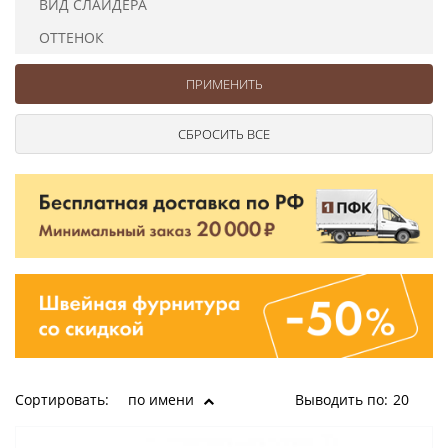
ВИД СЛАЙДЕРА
Ушковые
Цепочки шарики с замком
Ткани
Шторные
Шнуры
ОТТЕНОК
Элементы декора
Сумочная фурнитура
Сортировать:
по имени
Выводить по:
20