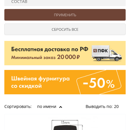
СОСТАВ
Ушковые
Цепочки шарики с замком
Ткани
Шторные
Шнуры
Элементы декора
Сумочная фурнитура
Сортировать:
по имени
Выводить по:
20