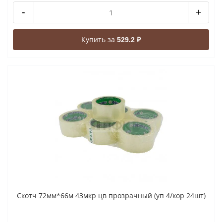
-
+
Купить за
529.2 ₽
Скотч 72мм*66м 43мкр цв прозрачный (уп 4/кор 24шт)