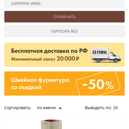
Ушковые
Цепочки шарики с замком
Ткани
ШИРИНА (ММ)
Шторные
Шнуры
Элементы декора
Сумочная фурнитура
Сортировать:
по имени
Выводить по:
20