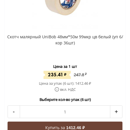
Скотч малярный UniBob 48мм*50м 99мкр цв белый (уп 6/
кор 36шт)
Цена за 1 шт
235.41
₽
247.8
₽
Цена за упак (6 шт):
1412.46
₽
вкл. НДС
Выберите кол-во упак (6 шт)
-
+
Купить за
1412.46 ₽