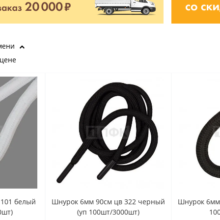
мени
 цене
 101 белый
Шнурок 6мм 90см цв 322 черный
Шнурок 6мм 
0шт)
(уп 100шт/3000шт)
10