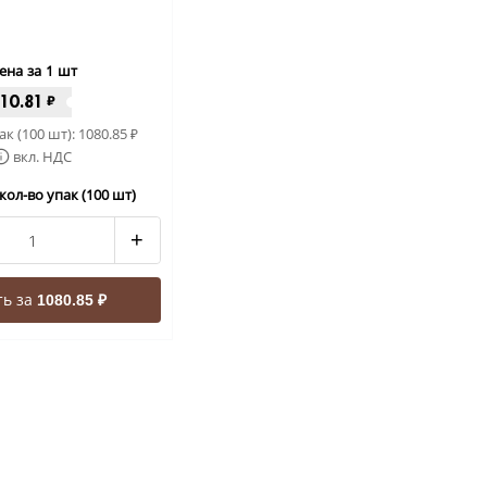
ена за 1 шт
10.81
₽
ак (100 шт):
1080.85
₽
вкл. НДС
кол-во упак (100 шт)
+
ть за
1080.85 ₽