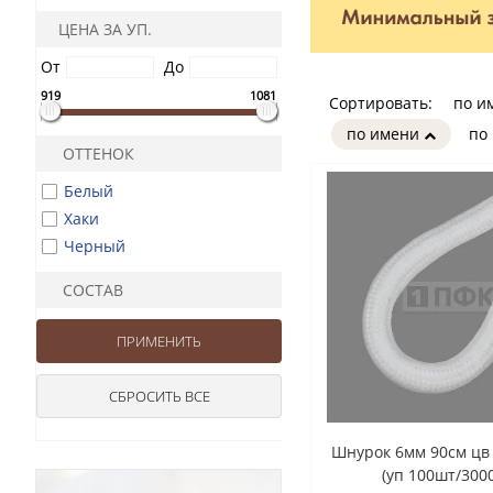
ЦЕНА ЗА УП.
От
До
919
1081
Сортировать:
по и
по имени
по
ОТТЕНОК
Белый
Хаки
Черный
СОСТАВ
Шнурок 6мм 90см цв
(уп 100шт/300