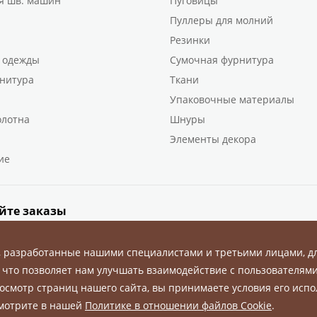
я шв. машин
Пуговицы
Пуллеры для молний
Резинки
 одежды
Сумочная фурнитура
нитура
Ткани
Упаковочные материалы
олотна
Шнуры
Элементы декора
ие
йте заказы
, разработанные нашими специалистами и третьими лицами, д
 что позволяет нам улучшать взаимодействие с пользователями
осмотр страниц нашего сайта, вы принимаете условия его испо
ны.
смотрите в нашей
Политике в отношении файлов Cookie
.