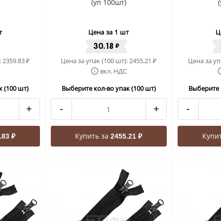
(уп 100шт)
т
Цена за 1 шт
Ц
30.18
₽
:
2359.83
Цена за упак (100 шт):
2455.21
Цена за уп
₽
₽
вкл. НДС
 (100 шт)
Выберите кол-во упак (100 шт)
Выберите 
+
-
+
-
Купить за
Купи
.83 ₽
2455.21 ₽