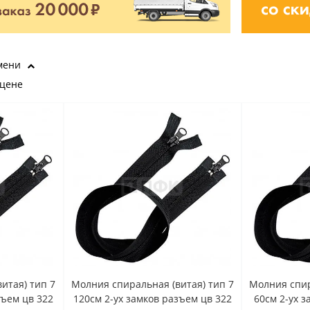
мени
 цене
итая) тип 7
Молния спиральная (витая) тип 7
Молния спир
зъем цв 322
120см 2-ух замков разъем цв 322
60см 2-ух 