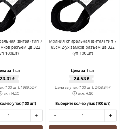
альная (витая) тип 7
Молния спиральная (витая) тип 7
замков разъем цв 322
85см 2-ух замков разъем цв 322
(уп 100шт)
(уп 100шт)
ена за 1 шт
Цена за 1 шт
23.31
24.53
₽
₽
ак (100 шт):
1989.52
Цена за упак (100 шт):
2453.34
₽
₽
вкл. НДС
вкл. НДС
кол-во упак (100 шт)
Выберите кол-во упак (100 шт)
+
-
+