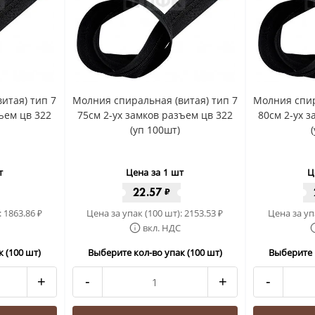
итая) тип 7
Молния спиральная (витая) тип 7
Молния спир
ъем цв 322
75см 2-ух замков разъем цв 322
80см 2-ух 
(уп 100шт)
т
Цена за 1 шт
Ц
22.57
₽
:
1863.86
Цена за упак (100 шт):
2153.53
Цена за уп
₽
₽
вкл. НДС
 (100 шт)
Выберите кол-во упак (100 шт)
Выберите 
+
-
+
-