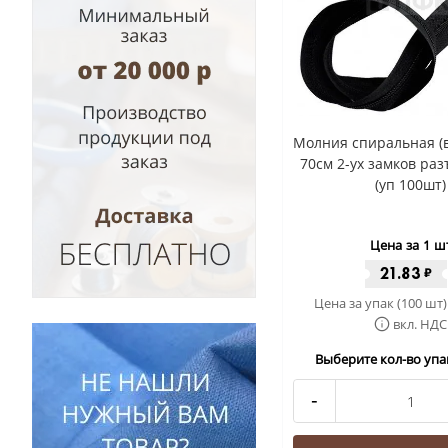
Молния спиральная (в
70см 2-ух замков раз
(уп 100шт)
Цена за 1 ш
21.83
₽
Цена за упак (100 шт)
вкл. НДС
Выберите кол-во упак
-