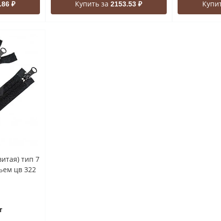
Купить за
Купи
.86 ₽
2153.53 ₽
итая) тип 7
ъем цв 322
т