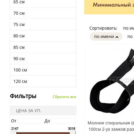
65 см
70 см
75 см
Сортировать:
по и
80 см
по имени
по
85 см
90 см
100 см
120 см
Фильтры
Сбросить все
ЦЕНА ЗА УП.
От
До
Молния спиральная (в
2147
3018
100см 2-ух замков ра