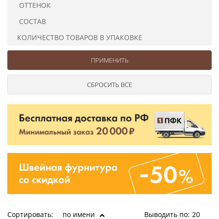
ОТТЕНОК
Ушковые
Цепочки шарики с замком
Ткани
Шторные
Шнуры
СОСТАВ
Элементы декора
КОЛИЧЕСТВО ТОВАРОВ В УПАКОВКЕ
Сумочная фурнитура
Сортировать:
по имени
Выводить по:
20