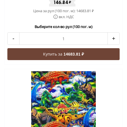
146.84
₽
Цена за рул (100 пог. м):
14683.81
₽
вкл. НДС
Выберите кол-во рул (100 пог. м)
-
+
Купить за
14683.81 ₽