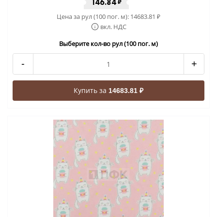
146.84
₽
Цена за рул (100 пог. м):
14683.81
₽
вкл. НДС
Выберите кол-во рул (100 пог. м)
-
+
Купить за
14683.81 ₽