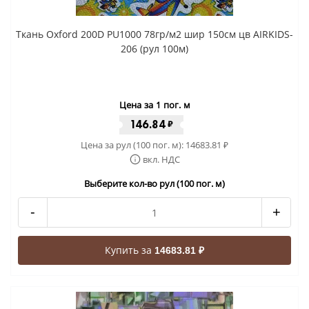
Ткань Oxford 200D PU1000 78гр/м2 шир 150см цв AIRKIDS-
206 (рул 100м)
Цена за 1 пог. м
146.84
₽
Цена за рул (100 пог. м):
14683.81
₽
вкл. НДС
Выберите кол-во рул (100 пог. м)
-
+
Купить за
14683.81 ₽