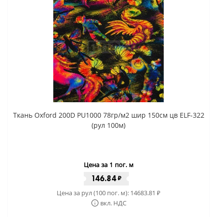
Ткань Oxford 200D PU1000 78гр/м2 шир 150см цв ELF-322
(рул 100м)
Цена за 1 пог. м
146.84
₽
Цена за рул (100 пог. м):
14683.81
₽
вкл. НДС