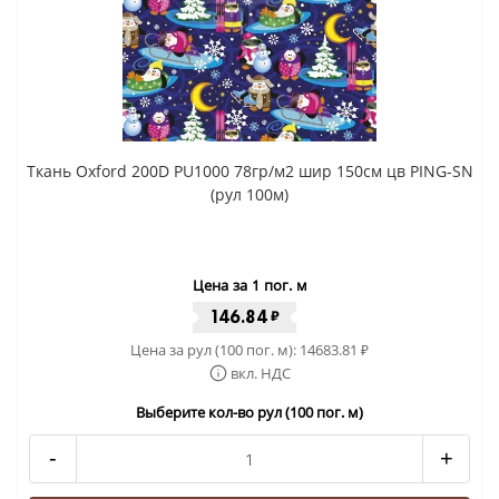
Ткань Oxford 200D PU1000 78гр/м2 шир 150см цв PING-SN
(рул 100м)
Цена за 1 пог. м
146.84
₽
Цена за рул (100 пог. м):
14683.81
₽
вкл. НДС
Выберите кол-во рул (100 пог. м)
-
+