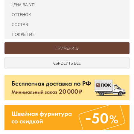
Ушковые
Цепочки шарики с замком
Ткани
ЦЕНА ЗА УП.
Шторные
Шнуры
ОТТЕНОК
Элементы декора
СОСТАВ
Сумочная фурнитура
ПОКРЫТИЕ