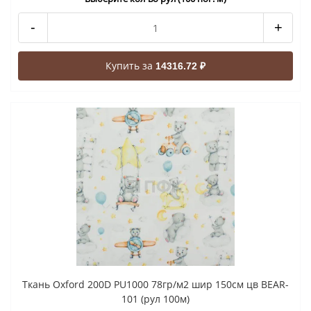
-
+
Купить за
14316.72 ₽
Ткань Oxford 200D PU1000 78гр/м2 шир 150см цв BEAR-
101 (рул 100м)