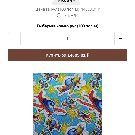
146.84
Цена за рул (100 пог. м):
14683.81
₽
вкл. НДС
Выберите кол-во рул (100 пог. м)
-
+
Купить за
14683.81 ₽