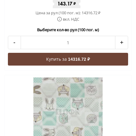
143.17
₽
Цена за рул (100 пог. м):
14316.72
₽
вкл. НДС
Выберите кол-во рул (100 пог. м)
-
+
Купить за
14316.72 ₽