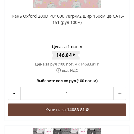
Ткань Oxford 200D PU1000 78гр/м2 шир 150см цв CATS-
151 (рул 100м)
Цена за 1 пог. м
146.84
₽
Цена за рул (100 пог. м):
14683.81
₽
вкл. НДС
Выберите кол-во рул (100 пог. м)
-
+
Купить за
14683.81 ₽