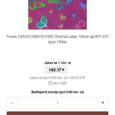
Ткань Oxford 200D PU1000 78гр/м2 шир 150см цв BTF-337
(рул 100м)
Цена за 1 пог. м
143.17
₽
Цена за рул (100 пог. м):
14316.72
₽
вкл. НДС
Выберите кол-во рул (100 пог. м)
-
+