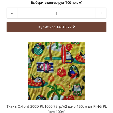
Выберите кол-во рул (100 пог. м)
-
+
Купить за
14316.72 ₽
Ткань Oxford 200D PU1000 78гр/м2 шир 150см цв PING-PL
(рул 100м)