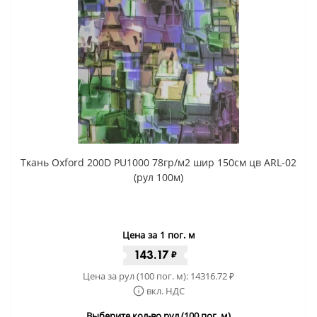
Ткань Oxford 200D PU1000 78гр/м2 шир 150см цв ARL-02
(рул 100м)
Цена за 1 пог. м
143.17
₽
Цена за рул (100 пог. м):
14316.72
₽
вкл. НДС
Выберите кол-во рул (100 пог. м)