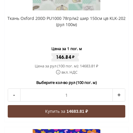
Ткань Oxford 200D PU1000 78гр/м2 шир 150см цв KLK-202
(рул 100м)
Цена за 1 пог. м
146.84
₽
Цена за рул (100 пог. м):
14683.81
₽
вкл. НДС
Выберите кол-во рул (100 пог. м)
-
+
Купить за
14683.81 ₽