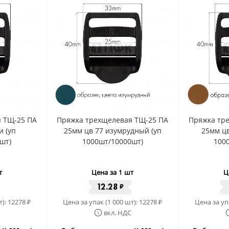
 ТЩ-25 ПА
Пряжка трехщелевая ТЩ-25 ПА
Пряжка тр
и (уп
25мм цв 77 изумрудный (уп
25мм цв
шт)
1000шт/10000шт)
100
т
Цена за 1 шт
Ц
12.28
₽
т):
12278
Цена за упак (1 000 шт):
12278
Цена за уп
₽
₽
вкл. НДС