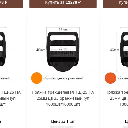
Купить за
Купи
78 ₽
12278 ₽
 ТЩ-25 ПА
Пряжка трехщелевая ТЩ-25 ПА
Пряжка тр
евый (уп
25мм цв 33 оранжевый (уп
25мм цв 
шт)
1000шт/10000шт)
100
т
Цена за 1 шт
Ц