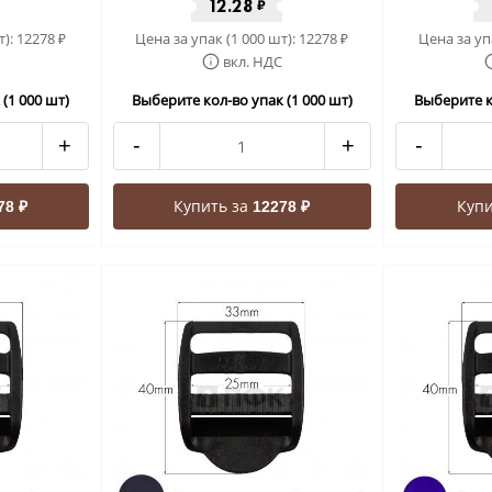
12.28
₽
т):
12278
Цена за упак (1 000 шт):
12278
Цена за уп
₽
₽
вкл. НДС
(1 000 шт)
Выберите кол-во упак (1 000 шт)
Выберите к
+
-
+
-
Купить за
Купи
78 ₽
12278 ₽