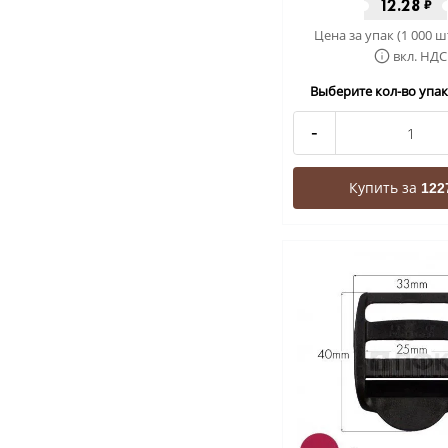
12.28
₽
Цена за упак (1 000 ш
вкл. НДС
Выберите кол-во упак 
-
Купить за
122