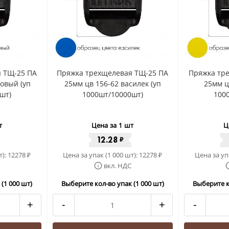
 ТЩ-25 ПА
Пряжка трехщелевая ТЩ-25 ПА
Пряжка тр
зовый (уп
25мм цв 156-62 василек (уп
25мм ц
шт)
1000шт/10000шт)
100
т
Цена за 1 шт
Ц
12.28
₽
т):
12278
Цена за упак (1 000 шт):
12278
Цена за уп
₽
₽
вкл. НДС
(1 000 шт)
Выберите кол-во упак (1 000 шт)
Выберите к
+
-
+
-