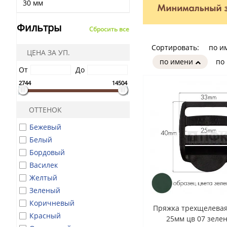
30 мм
Фильтры
Сбросить все
Сортировать:
по и
ЦЕНА ЗА УП.
по имени
по
От
До
2744
14504
ОТТЕНОК
Бежевый
Белый
Бордовый
Василек
Желтый
Зеленый
Коричневый
Пряжка трехщелевая
Красный
25мм цв 07 зеле