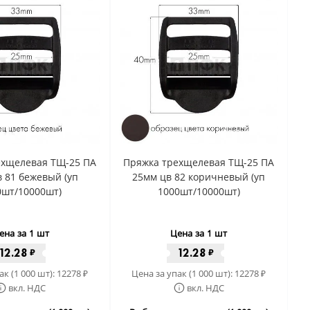
ехщелевая ТЩ-25 ПА
Пряжка трехщелевая ТЩ-25 ПА
 81 бежевый (уп
25мм цв 82 коричневый (уп
0шт/10000шт)
1000шт/10000шт)
ена за 1 шт
Цена за 1 шт
12.28
12.28
₽
₽
ак (1 000 шт):
12278
Цена за упак (1 000 шт):
12278
₽
₽
вкл. НДС
вкл. НДС