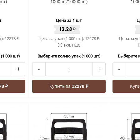
шт)
1000шт/10000шт)
100
т
Цена за 1 шт
Ц
12.28
₽
т):
12278
Цена за упак (1 000 шт):
12278
Цена за уп
₽
₽
вкл. НДС
(1 000 шт)
Выберите кол-во упак (1 000 шт)
Выберите к
+
-
+
-
Купить за
Купи
78 ₽
12278 ₽