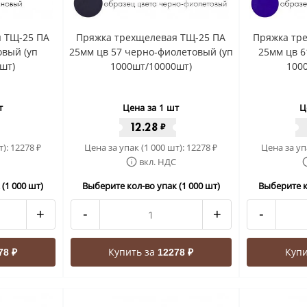
 ТЩ-25 ПА
Пряжка трехщелевая ТЩ-25 ПА
Пряжка тр
овый (уп
25мм цв 57 черно-фиолетовый (уп
25мм цв 6
шт)
1000шт/10000шт)
100
т
Цена за 1 шт
Ц
12.28
₽
т):
12278
Цена за упак (1 000 шт):
12278
Цена за уп
₽
₽
вкл. НДС
(1 000 шт)
Выберите кол-во упак (1 000 шт)
Выберите к
+
-
+
-
Купить за
Купи
78 ₽
12278 ₽