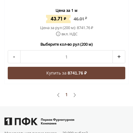
Цена за 1 м
43.71
₽
46.01
₽
Цена за рул (200 м):
8741.76
₽
вкл. НДС
Выберите кол-во рул (200 м)
-
+
Купить за
8741.76 ₽
1