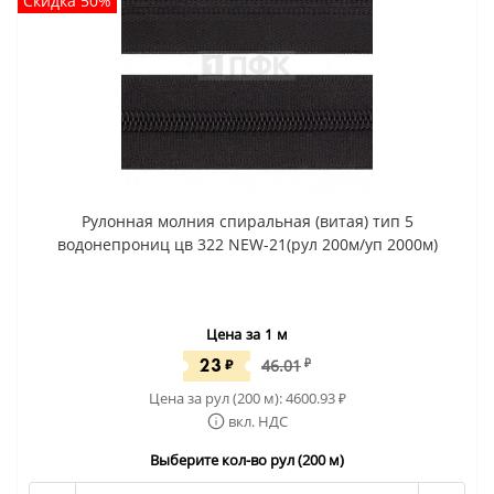
Скидка 50%
Рулонная молния спиральная (витая) тип 5
водонепрониц цв 322 NEW-21(рул 200м/уп 2000м)
Цена за 1 м
23
₽
46.01
₽
Цена за рул (200 м):
4600.93
₽
вкл. НДС
Выберите кол-во рул (200 м)