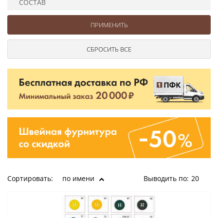
СОСТАВ
Ушковые
Цепочки шарики с замком
Ткани
Шторные
Шнуры
Элементы декора
Сумочная фурнитура
Сортировать:
по имени
Выводить по:
20