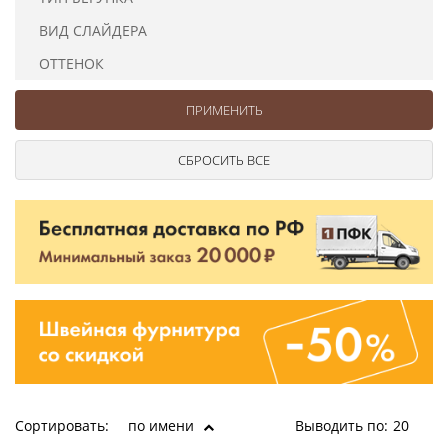
Ушковые
Цепочки шарики с замком
Ткани
ВИД СЛАЙДЕРА
Шторные
Шнуры
Элементы декора
ОТТЕНОК
Сумочная фурнитура
Сортировать:
по имени
Выводить по:
20