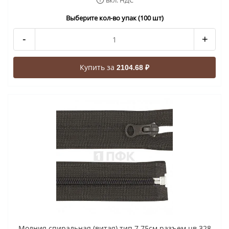
вкл. НДС
Выберите кол-во упак (100 шт)
-
+
Купить за
2104.68 ₽
Молния спиральная (витая) тип 7 75см разъем цв 328