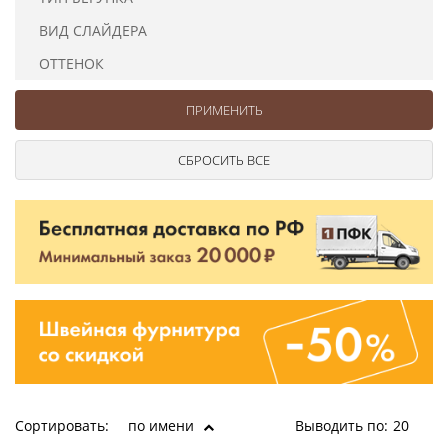
Ушковые
Цепочки шарики с замком
Ткани
ВИД СЛАЙДЕРА
Шторные
Шнуры
Элементы декора
ОТТЕНОК
Сумочная фурнитура
Сортировать:
по имени
Выводить по:
20